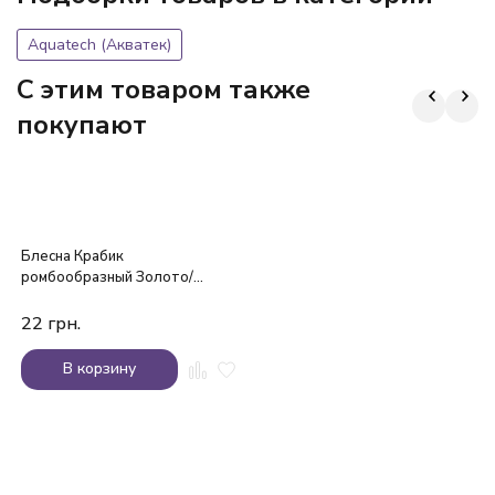
Aquatech (Акватек)
C этим товаром также
покупают
Блесна Крабик
ромбообразный Золото/
Красный 3,0см
22
грн.
В корзину