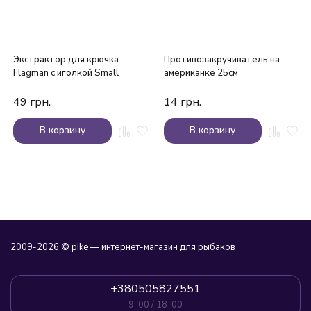
Экстрактор для крючка
Противозакручиватель на
Flagman с иголкой Small
американке 25см
49
грн.
14
грн.
В корзину
В корзину
2009-2026 © pike — интернет-магазин для рыбаков
+380505827551
9-00 / 18-00