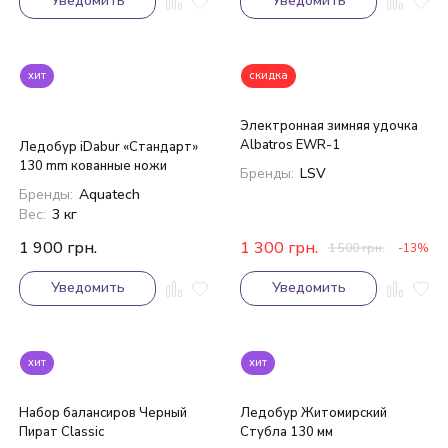
Уведомить
Уведомить
хит
скидка
Электронная зимняя удочка
Albatros EWR-1
Ледобур iDabur «Стандарт»
130 mm кованные ножи
Бренды:
LSV
Бренды:
Aquatech
Вес:
3 кг
1 900
грн.
1 300
грн.
1 500
грн.
-13%
Уведомить
Уведомить
хит
хит
Набор балансиров Черный
Ледобур Житомирский
Пират Classic
Стубла 130 мм