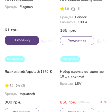
Бренды:
Flagman
5.0
(5)
Бренды:
Condor
Размотка:
100 м
61
грн.
165
грн.
В корзину
Уведомить
топ продаж
топ продаж
Ящик зимний Aquatech 1870-K
Набор жерлиц оснащенные
10 шт. с сумкой
Бренды:
LSV
4.5
(2)
Бренды:
Aquatech
900
грн.
850
грн.
999
грн.
-15%