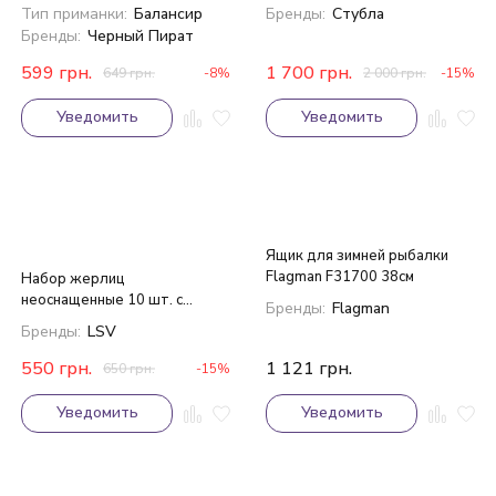
Тип приманки:
Балансир
Бренды:
Стубла
Бренды:
Черный Пират
599
грн.
1 700
грн.
649
грн.
-8%
2 000
грн.
-15%
Уведомить
Уведомить
Ящик для зимней рыбалки
Flagman F31700 38см
Набор жерлиц
неоснащенные 10 шт. с
Бренды:
Flagman
сумкой
Бренды:
LSV
550
грн.
1 121
грн.
650
грн.
-15%
Уведомить
Уведомить