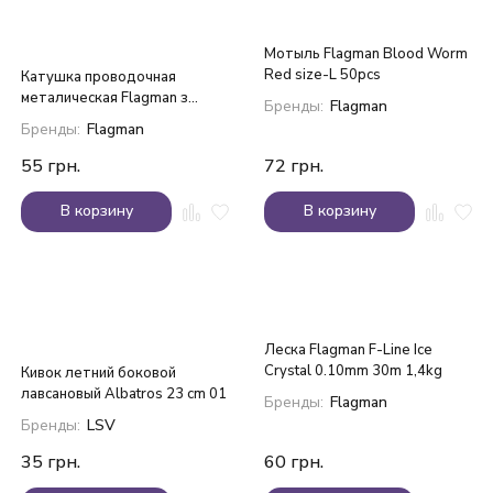
Мотыль Flagman Blood Worm
Red size-L 50pcs
Катушка проводочная
металическая Flagman з
Бренды:
Flagman
курком
Бренды:
Flagman
55
грн.
72
грн.
В корзину
В корзину
Леска Flagman F-Line Ice
Crystal 0.10mm 30m 1,4kg
Кивок летний боковой
лавсановый Albatros 23 cm 01
Бренды:
Flagman
Бренды:
LSV
35
грн.
60
грн.