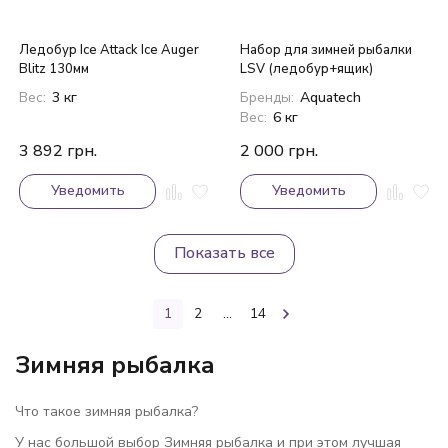
Ледобур Ice Attack Ice Auger
Набор для зимней рыбалки
Blitz 130мм
LSV (ледобур+ящик)
Вес:
3 кг
Бренды:
Aquatech
Вес:
6 кг
3 892
грн.
2 000
грн.
Уведомить
Уведомить
Показать все
1
2
...
14
Зимняя рыбалка
Что такое зимняя рыбалка?
У нас большой выбор Зимняя рыбалка и при этом лучшая