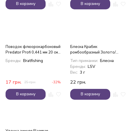
В корзину
В корзину
Поводок флюорокарбоновый
Блесна Крабик
Predator Profi 0,441 мм 20 см
ромбообразный Золото/
9 кг
Красный 3,0см
Бренды:
Bratfishing
Тип приманки:
Блесна
Бренды:
LSV
Вес:
3 г
17
грн.
22
грн.
25
грн.
-32%
В корзину
В корзину