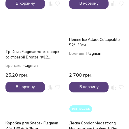
В корзину
В корзину
Пешня Ice Attack Collapsible
52/138см
Тройник Flagman «светофор»
Бренды:
Flagman
со стразой Bronze №12
зеленый/желтый/красный
Бренды:
Flagman
25,20
грн.
2 700
грн.
В корзину
В корзину
топ продаж
Коробка для блесен Flagman
Леска Condor Megastrong
WH 130х60х25мм
Fluorocarbon Coating 100m