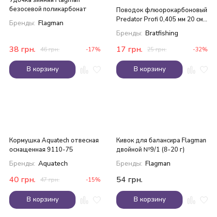
Удочка зимняя Flagman
безосевой поликарбонат
Поводок флюорокарбоновый
Predator Profi 0,405 мм 20 см
Бренды:
Flagman
7.7 кг
Бренды:
Bratfishing
38
грн.
17
грн.
46
грн.
-17%
25
грн.
-32%
В корзину
В корзину
Кормушка Aquatech отвесная
Кивок для балансира Flagman
оснащенная 9110-75
двойной №9/1 (8-20 г)
Бренды:
Aquatech
Бренды:
Flagman
40
грн.
54
грн.
47
грн.
-15%
В корзину
В корзину