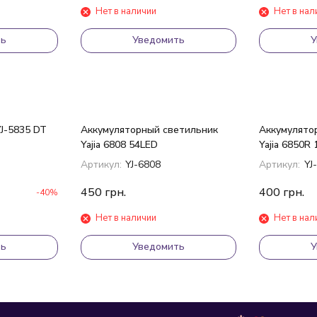
Нет в наличии
Нет в нал
ть
Уведомить
У
YJ-5835 DT
Аккумуляторный светильник
Аккумулято
Yajia 6808 54LED
Yajia 6850R
Артикул:
YJ-6808
Артикул:
YJ
450
грн.
400
грн.
-40%
Нет в наличии
Нет в нал
ть
Уведомить
У