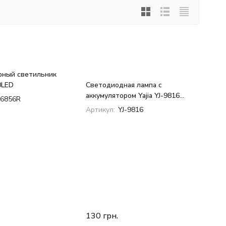
рный светильник
0LED
Светодиодная лампа с
аккумулятором Yajia YJ-9816
-6856R
(20+24LED, пульт д/у)
Артикул:
YJ-9816
130
грн.