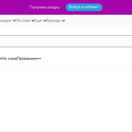
Войди в кабинет
Получить скидку
асадки
На сома
Ещё
Бренды
и
На сома
Приманки