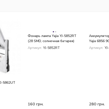
Фонарь лампа Yajia YJ-5852RT
Аккумулято
(28 SMD, солнечная батарея)
Yajia 6856 9
Артикул:
YJ-5852RT
Артикул:
YJ
YJ-5862UT
160
грн.
280
грн.