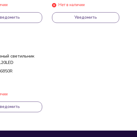
ичии
Нет в наличии
ведомить
Уведомить
рный светильник
 120LED
-6850R
ичии
ведомить