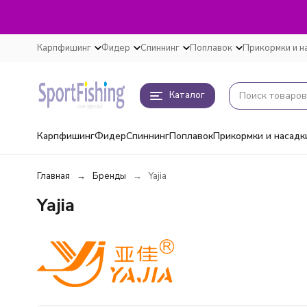
Карпфишинг
Фидер
Спиннинг
Поплавок
Прикормки и н
Каталог
Карпфишинг
Фидер
Спиннинг
Поплавок
Прикормки и насадк
Главная
Бренды
Yajia
Yajia