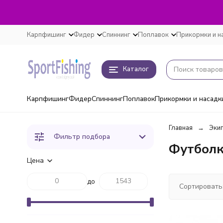
Карпфишинг
Фидер
Спиннинг
Поплавок
Прикормки и н
Каталог
Карпфишинг
Фидер
Спиннинг
Поплавок
Прикормки и насадк
Главная
Эки
Фильтр подбора
Футболк
Цена
до
Сортировать