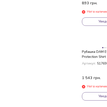
893
грн.
Нет в наличи
Увед
Рубашка DAM Ef
Protection Shirt
Артикул:
51769
1 543
грн.
Нет в наличи
Увед