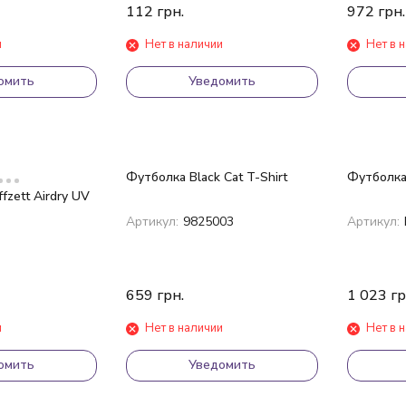
112
грн.
972
грн.
и
Нет в наличии
Нет в 
омить
Уведомить
Футболка Black Cat T-Shirt
Футболка 
fzett Airdry UV
Артикул:
9825003
Артикул:
659
грн.
1 023
гр
и
Нет в наличии
Нет в 
омить
Уведомить