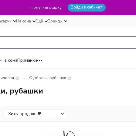
Войди в кабинет
Получить скидку
асадки
На сома
Ещё
Бренды
и
На сома
Приманки
пировка
Футболки, рубашки
и, рубашки
:
Хиты продаж