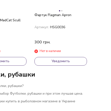
Фартук Flagman Apron
adCat Scull
Артикул:
HSG0036
300
грн.
и
Нет в наличии
омить
Уведомить
и, рубашки
лки, рубашки?
ыбор Футболки, рубашки и при этом лучшая цена.
шки купить в рыболовном магазине в Украине