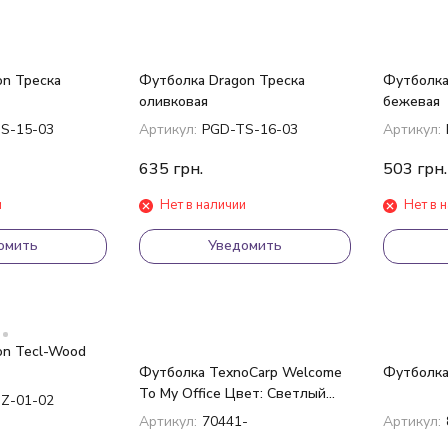
on Треска
Футболка Dragon Треска
Футболка
оливковая
бежевая
S-15-03
Артикул:
PGD-TS-16-03
Артикул:
635
грн.
503
грн.
и
Нет в наличии
Нет в 
омить
Уведомить
on Tecl-Wood
Футболка TexnoCarp Welcome
Футболка
To My Office Цвет: Светлый
Z-01-02
Хаки
Артикул:
70441-
Артикул: