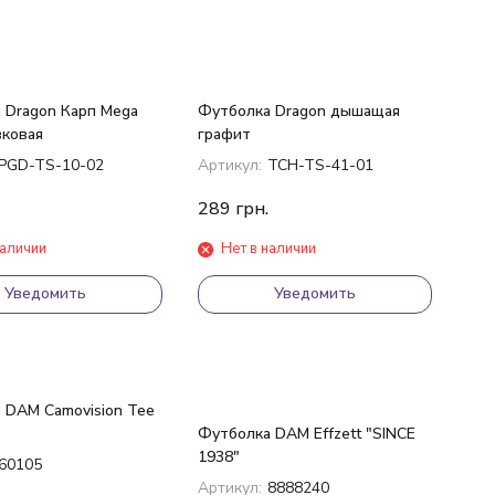
 Dragon Карп Mega
Футболка Dragon дышащая
вковая
графит
PGD-TS-10-02
Артикул:
TCH-TS-41-01
289
грн.
наличии
Нет в наличии
Уведомить
Уведомить
 DAM Camovision Tee
Футболка DAM Effzett "SINCE
1938"
60105
Артикул:
8888240