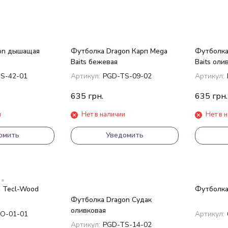
on дышащая
Футболка Dragon Карп Mega
Футболка
Baits бежевая
Baits оли
S-42-01
Артикул:
PGD-TS-09-02
Артикул:
635
грн.
635
грн.
и
Нет в наличии
Нет в 
омить
Уведомить
n Tecl-Wood
Футболка
Футболка Dragon Судак
оливковая
O-01-01
Артикул:
Артикул:
PGD-TS-14-02