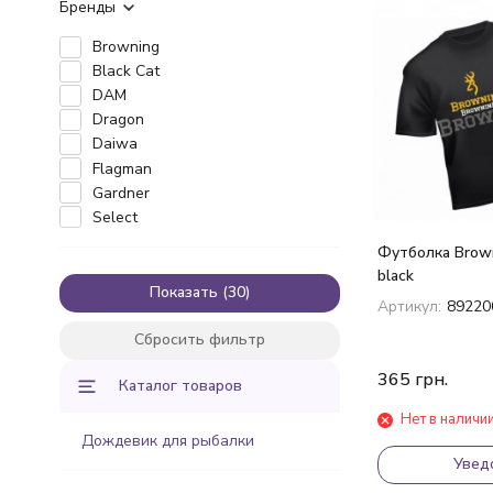
Бренды
Browning
Black Cat
DAM
Dragon
Daiwa
Flagman
Gardner
Select
Футболка Brown
black
Показать
Артикул:
89220
Сбросить фильтр
365
грн.
Каталог товаров
Нет в наличи
Дождевик для рыбалки
Увед