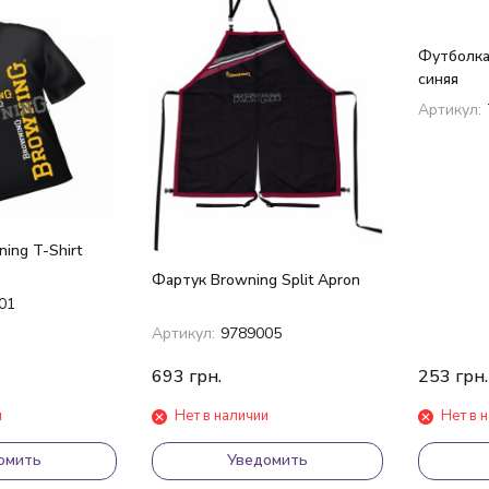
Футболка
синяя
покупателей
Артикул:
ing T-Shirt
Фартук Browning Split Apron
01
Артикул:
9789005
693
грн.
253
грн.
и
Нет в наличии
Нет в 
омить
Уведомить