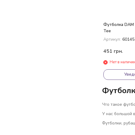
Футболка DAM M
Tee
Артикул:
60145
451
грн.
Нет в наличи
Увед
Футболк
Что такое футбо
У нас большой в
Футболки, руба