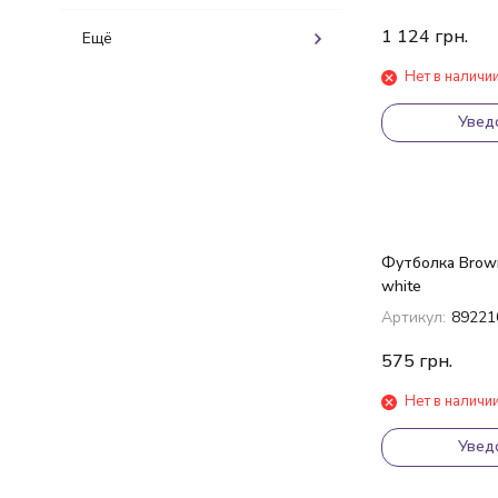
1 124
грн.
Ещё
Нет в наличи
Увед
Футболка Brown
white
Артикул:
89221
575
грн.
Нет в наличи
Увед