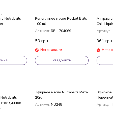
а Nutrabaits
Конопляное масло Rocket Baits
Аттрактан
мл
100 ml
Chili Liqu
2
Артикул:
RB-1704069
Артикул:
50
грн.
361
грн.
и
Нет в наличии
Нет в 
омить
Уведомить
Эфирное масло Nutrabaits Мяты
Эфирное м
Nutrabaits
20мл
Перечной
 гвоздичное
Артикул:
NU248
Артикул:
7