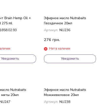
т Brain Hemp Oil +
Эфирное масло Nutrabaits
id 275 ml
Гвоздичное 20мл
1858.02.93
Артикул:
NU236
276
грн.
наличии
Нет в наличии
Уведомить
Уведомить
асло Nutrabaits
Эфирное масло Nutrabaits
 мяты 20мл
Можжевеловое 20мл
NU247
Артикул:
NU238