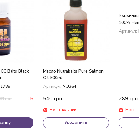
Конопляно
100% Hem
покупателей
Артикул:
CC Baits Black
Масло Nutrabaits Pure Salmon
л
Oil 500ml
1789
Артикул:
NU364
540
грн.
289
грн.
89
грн.
-0%
и
Нет в наличии
Нет в 
рзину
Уведомить