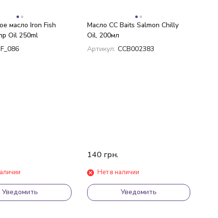
е масло Iron Fish
Масло CC Baits Salmon Chilly
p Oil 250ml
Oil, 200мл
IF_086
Артикул:
CCB002383
140
грн.
наличии
Нет в наличии
Уведомить
Уведомить