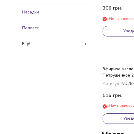
306
грн.
Насадки
Нет в наличи
Пеллетс
Увед
Ещё
Эфирное масло 
Петрушечное 2
Артикул:
NU26
516
грн.
Нет в наличи
Увед