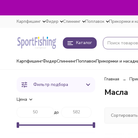
Карпфишинг
Фидер
Спиннинг
Поплавок
Прикормки и н
Каталог
Карпфишинг
Фидер
Спиннинг
Поплавок
Прикормки и насадк
Главная
Прик
Фильтр подбора
Масла
Цена
до
Сортировать