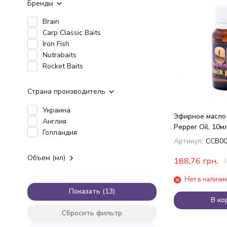
Бренды
Brain
Carp Classic Baits
Iron Fish
Nutrabaits
Rocket Baits
Страна производитель
Украина
Эфирное масло 
Англия
Pepper Oil, 10м
Голландия
Артикул:
CCB00
Объем (мл)
188,76
грн.
1
Нет в наличи
Показать
В ко
Сбросить фильтр