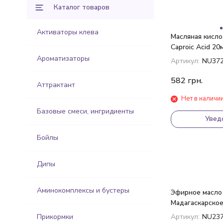
Каталог товаров
Активаторы клева
Масляная кислот
Caproic Acid 20
Ароматизаторы
Артикул:
NU37
582
грн.
Аттрактант
Нет в наличи
Базовые смеси, ингридиенты
Увед
Бойлы
Дипы
Аминокомплексы и бустеры
Эфирное масло 
Мадагаскарское
20мл
Прикормки
Артикул:
NU23