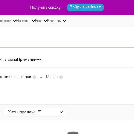
Войди в кабинет
Получить скидку
асадки
На сома
Ещё
Бренды
и
На сома
Приманки
ормки и насадки
Масла
:
Хиты продаж