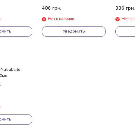
406
грн.
336
грн.
и
Нет в наличии
Нет в 
омить
Уведомить
Nutrabaits
0мл
2
и
омить