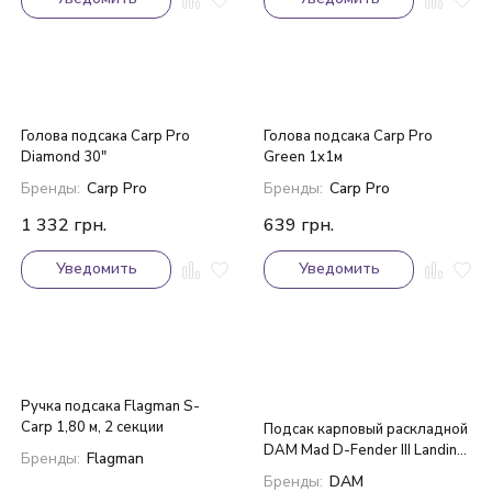
Голова подсакa Carp Pro
Голова подсакa Carp Pro
Diamond 30"
Green 1x1м
Бренды:
Carp Pro
Бренды:
Carp Pro
1 332
грн.
639
грн.
Уведомить
Уведомить
Ручка подсака Flagman S-
Carp 1,80 м, 2 секции
Подсак карповый раскладной
DAM Mad D-Fender III Landing
Бренды:
Flagman
net
Бренды:
DAM