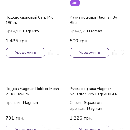
хит
Подсак карповый Carp Pro
Ручка подсака Flagman 3м
180 см
Blue
Бренды:
Carp Pro
Бренды:
Flagman
1 485
грн.
500
грн.
Уведомить
Уведомить
Подсак Flagman Rubber Mesh
Ручка подсака Flagman
2.1м 60x60см
Squadron Pro Carp 400 4 м
Бренды:
Flagman
Серия:
Squadron
Бренды:
Flagman
731
грн.
1 226
грн.
Уведомить
Уведомить