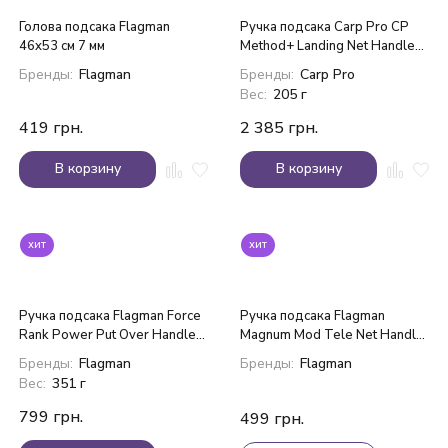
Голова подсака Flagman
Ручка подсака Carp Pro CP
46x53 см 7 мм
Method+ Landing Net Handle
3.3м
Бренды:
Flagman
Бренды:
Carp Pro
Вес:
205 г
419
грн.
2 385
грн.
В корзину
В корзину
хит
хит
Ручка подсака Flagman Force
Ручка подсака Flagman
Rank Power Put Over Handle
Magnum Mod Tele Net Handle
3.4м
3 м
Бренды:
Flagman
Бренды:
Flagman
Вес:
351 г
799
грн.
499
грн.