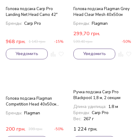
Голова подсака Carp Pro
Голова подсакa Flagman Grey
Landing Net Head Camo 42"
Head Clear Mesh 40x50см
Бренды:
Carp Pro
Бренды:
Flagman
299,70
грн.
968
грн.
1 143
грн.
-15%
599,40
грн.
-50%
Уведомить
Уведомить
Ручка подсака Carp Pro
Blackpool 1,8 м, 2 секции
Голова подсака Flagman
Competition Head 40x50см
Длина удилища:
1.8 м
Coated Mesh
Бренды:
Carp Pro
Бренды:
Flagman
Вес:
267 г
200
грн.
1 224
грн.
399
грн.
-50%