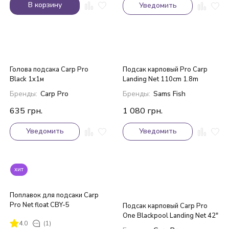
В корзину
Уведомить
Голова подсакa Carp Pro
Подсак карповый Pro Carp
Black 1x1м
Landing Net 110cm 1.8m
Бренды:
Carp Pro
Бренды:
Sams Fish
635
грн.
1 080
грн.
Уведомить
Уведомить
хит
Поплавок для подсаки Carp
Pro Net float CBY-5
Подсак карповый Carp Pro
One Blackpool Landing Net 42"
4.0
(1)