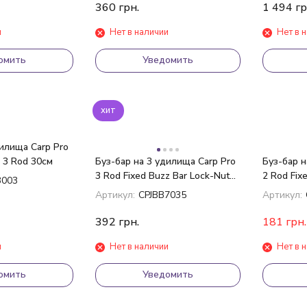
360
грн.
1 494
гр
и
Нет в наличии
Нет в 
омить
Уведомить
хит
дилища Carp Pro
 3 Rod 30см
Буз-бар на 3 удилища Carp Pro
Буз-бар н
3 Rod Fixed Buzz Bar Lock-Nut
2 Rod Fix
3003
12" 30см
Артикул:
CPJBB7035
Артикул:
392
грн.
181
грн.
и
Нет в наличии
Нет в 
омить
Уведомить