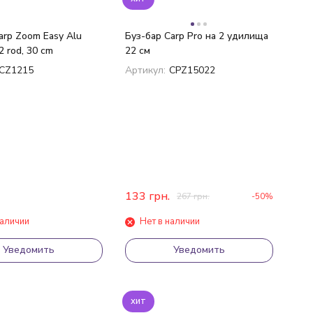
arp Zoom Easy Alu
Буз-бар Carp Pro на 2 удилища
2 rod, 30 cm
22 см
CZ1215
Артикул:
CPZ15022
133
грн.
267
грн.
-50%
наличии
Нет в наличии
Уведомить
Уведомить
хит