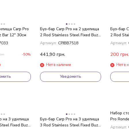
дилища Carp Pro
Буз-бар Carp Pro на 2 удилища
Буз-бар C
z Bar 12" 30см
2 Rod Stainless Steel Fixed Buzz
2 Rod Stai
Bar 12" 30см
Bar 6" 15
7033
Артикул:
CPJBB7518
Артикул:
441,90
грн.
200
грн.
рн.
-50%
и
Нет в наличии
Нет в 
омить
Уведомить
Набор сто
ro на 3 удилища
Буз-бар Carp Pro на 3 удилища
Pro Ronde
Steel Fixed Buzz
3 Rod Stainless Steel Fixed Buzz
Артикул: