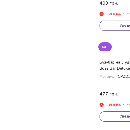
403
грн.
Нет в наличи
Увед
хит
Буз-бар на 3 у
Buzz Bar Deluxe
Артикул:
CPZD
477
грн.
Нет в наличи
Увед