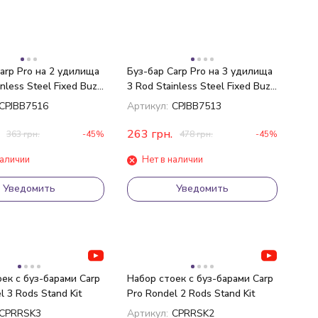
arp Pro на 2 удилища
Буз-бар Carp Pro на 3 удилища
nless Steel Fixed Buzz
3 Rod Stainless Steel Fixed Buzz
см
Bar 8" 20см
CPJBB7516
Артикул:
CPJBB7513
263
грн.
363
грн.
-45%
478
грн.
-45%
наличии
Нет в наличии
Уведомить
Уведомить
ек с буз-барами Carp
Набор стоек с буз-барами Carp
l 3 Rods Stand Kit
Pro Rondel 2 Rods Stand Kit
CPRRSK3
Артикул:
CPRRSK2