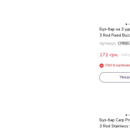
Буз-бар на 3 у
3 Rod Fixed Buz
Артикул:
CPJBB
172
грн.
344
г
Нет в наличи
Увед
Буз-бар Carp P
3 Rod Stainless 