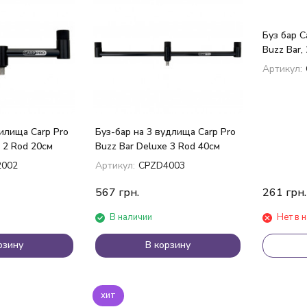
Буз бар C
Buzz Bar, 
покупателей
Артикул:
дилища Carp Pro
Буз-бар на 3 вудлища Carp Pro
 2 Rod 20см
Buzz Bar Deluxe 3 Rod 40см
2002
Артикул:
CPZD4003
567
грн.
261
грн.
В наличии
Нет в 
рзину
В корзину
хит