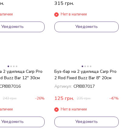
н.
315
грн.
наличии
Нет в наличии
Уведомить
Уведомить
а 2 удилища Carp Pro
Буз-бар на 2 удилища Carp Pro
ed Buzz Bar 12" 30см
2 Rod Fixed Buzz Bar 8" 20см
CPJBB7016
Артикул:
CPJBB7017
125
грн.
243
грн.
-26%
235
грн.
-47%
наличии
Нет в наличии
Уведомить
Уведомить