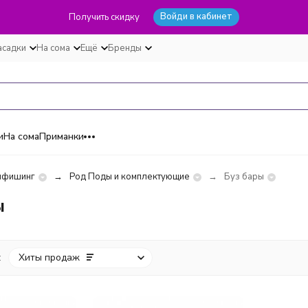
Войди в кабинет
Получить скидку
асадки
На сома
Ещё
Бренды
и
На сома
Приманки
пфишинг
Род Поды и комплектующие
Буз бары
ы
:
Хиты продаж