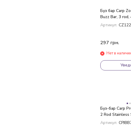
Буз бар Carp Zo
Buzz Bar, 3 rod,
Артикул:
CZ122
297
грн.
Нет в наличи
Увед
Буз-бар Carp P
2 Rod Stainless 
Bar 8" 20см
Артикул:
CPJBB