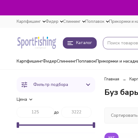
Карпфишинг
Фидер
Спиннинг
Поплавок
Прикормки и н
Каталог
Карпфишинг
Фидер
Спиннинг
Поплавок
Прикормки и насадк
Главная
Кар
Фильтр подбора
Буз бар
Цена
до
Сортировать
хит