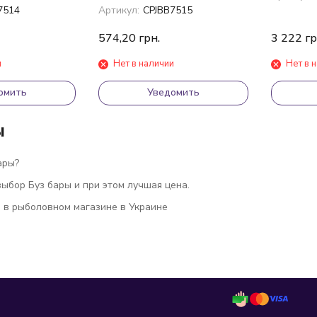
Bar 16" 40см
7514
Артикул:
CPJBB7515
574,20
грн.
3 222
гр
и
Нет в наличии
Нет в 
омить
Уведомить
ы
ары?
ыбор Буз бары и при этом лучшая цена.
ь в рыболовном магазине в Украине