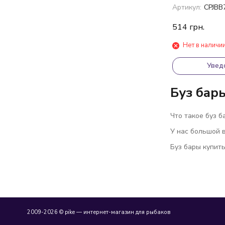
Bar 12" 30см
Артикул:
CPJBB
514
грн.
Нет в наличи
Увед
Буз бар
Что такое буз б
У нас большой в
Буз бары купит
2009-2026 © pike — интернет-магазин для рыбаков