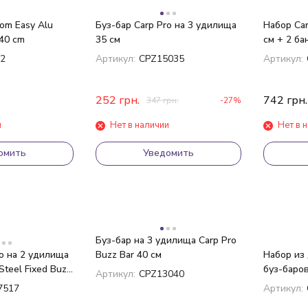
om Easy Alu
Буз-бар Carp Pro на 3 удилища
Набор Car
 40 cm
35 см
см + 2 ба
2
Артикул:
CPZ15035
Артикул:
252
грн.
742
грн.
347
грн.
-27%
и
Нет в наличии
Нет в 
омить
Уведомить
Буз-бар на 3 удилища Carp Pro
ro на 2 удилища
Buzz Bar 40 см
Набор из 
Steel Fixed Buzz
буз-баров
Артикул:
CPZ13040
Sticks Kit 
7517
Артикул: