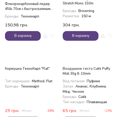
Stretch Mono 150m
Флюорокарбоновый лидер
45lb 70см с быстросъемным
Бренды:
Browning
вертлюгом №4
Размотка:
150 м
Бренды:
Технокарп
150,98
грн.
304
грн.
В корзину
В корзину
Кормушка ТехноКарп "Flat"
Воздушное тесто Cukk Puffy
Midi 30g 8-10mm
Тип кормушки:
Method, Flat
Вид питания:
Пуфики
Бренды:
Технокарп
Запах:
Ананас, Клубника,
Мёд, Чеснок
Бренды:
Cukk
Тип насадки:
Плавающая
29
грн.
65
грн.
40
грн.
-38%
80
грн.
-13%