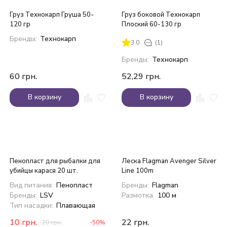
Груз Технокарп Груша 50-
Груз боковой Технокарп
120 гр
Плоский 60-130 гр
Бренды:
Технокарп
3.0
(1)
Бренды:
Технокарп
60
грн.
52,29
грн.
В корзину
В корзину
Пенопласт для рыбалки для
Леска Flagman Avenger Silver
убийцы карася 20 шт.
Line 100m
Вид питания:
Пенопласт
Бренды:
Flagman
Бренды:
LSV
Размотка:
100 м
Тип насадки:
Плавающая
10
грн.
22
грн.
20
грн.
-50%