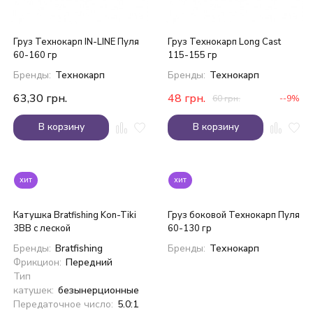
Груз Технокарп IN-LINE Пуля
Груз Технокарп Long Cast
60-160 гр
115-155 гр
Бренды:
Технокарп
Бренды:
Технокарп
63,30
грн.
48
грн.
60
грн.
--9%
В корзину
В корзину
хит
хит
Катушка Bratfishing Kon-Tiki
Груз боковой Технокарп Пуля
3BB с леской
60-130 гр
Бренды:
Bratfishing
Бренды:
Технокарп
Фрикцион:
Передний
Тип
катушек:
безынерционные
Передаточное число:
5.0:1