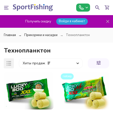
Войди в кабинет
Получить скидку
Главная
Прикормки и насадки
Технопланктон
Технопланктон
Хиты продаж
гейзер
покупателей