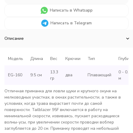
Написать в Whatsapp
Написать в Telegram
Описание
Модель
Длина
Вес
Крючки
Тип
Глубин
13.3
0 - 0.2
EG-160
9.5 см
два
Плавающий
гр
м
Отличная приманка для ловли щуки и крупного окуня на
мелководных участках, в окнах растительности, а также в
условиях, когда трава вырастает почти до самой
поверхности. Tailblazer 95F включается в работу на
минимальной скорости, извиваясь, пускает расходящиеся
волны-усы, при увеличении скорости проводки воблер
заглубляется до 20 см. Приманку проводят на небольшой