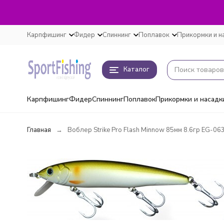
Карпфишинг
Фидер
Спиннинг
Поплавок
Прикормки и н
Каталог
Карпфишинг
Фидер
Спиннинг
Поплавок
Прикормки и насадк
Главная
Воблер Strike Pro Flash Minnow 85мм 8.6гр EG-06