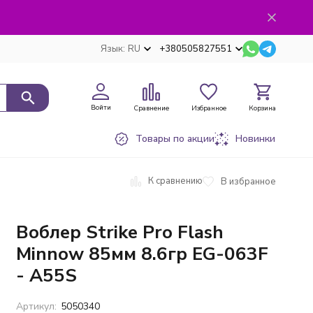
Язык:
RU
+380505827551
Войти
Сравнение
Избранное
Корзина
Товары по акции
Новинки
К сравнению
В избранное
Воблер Strike Pro Flash
Minnow 85мм 8.6гр EG-063F
- A55S
Артикул:
5050340