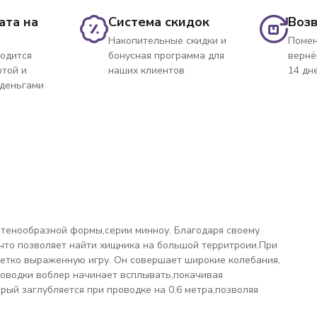
ата на
Система скидок
Возв
Накопительные скидки и
Помен
одится
бонусная программа для
вернё
ртой и
наших клиентов
14 дн
 деньгами
ретенообразной формы,серии минноу. Благодаря своему
,что позволяет найти хищника на большой территроии.При
четко выраженную игру. Он совершает широкие колебания,
оводки воблер начинает всплывать,покачивая
рый заглубляется при проводке на 0.6 метра,позволяя