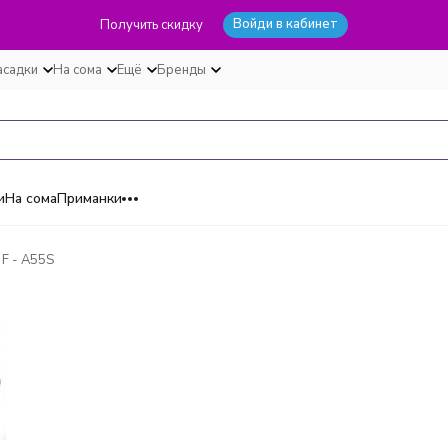
Войди в кабинет
Получить скидку
асадки
На сома
Ещё
Бренды
и
На сома
Приманки
3F - A55S