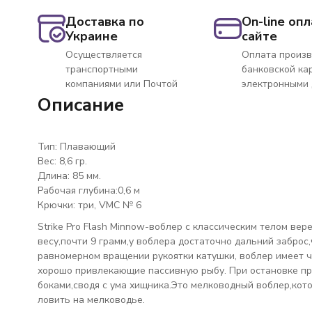
Доставка по
On-line опл
Украине
сайте
Осуществляется
Оплата произв
транспортными
банковской ка
компаниями или Почтой
электронными
Описание
Тип: Плавающий
Вес: 8,6 гр.
Длина: 85 мм.
Рабочая глубина:0,6 м
Крючки: три, VMC № 6
Strike Pro Flash Minnow-воблер с классическим телом ве
весу,почти 9 грамм,у воблера достаточно дальний заброс
равномерном вращении рукоятки катушки, воблер имеет 
хорошо привлекающие пассивную рыбу. При остановке пр
боками,сводя с ума хищника.Это мелководный воблер,кото
ловить на мелководье.