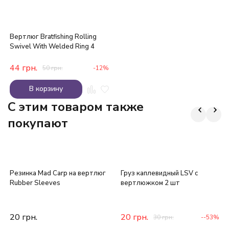
Вертлюг Bratfishing Rolling
Swivel With Welded Ring 4
44
грн.
50
грн.
-12%
В корзину
C этим товаром также
покупают
Резинка Mad Carp на вертлюг
Груз каплевидный LSV с
Rubber Sleeves
вертлюжком 2 шт
20
грн.
20
грн.
30
грн.
--53%