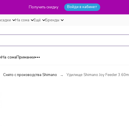
Войди в кабинет
Получить скидку
асадки
На сома
Ещё
Бренды
и
На сома
Приманки
Снято с производства Shimano
Удилище Shimano Joy Feeder 3.60