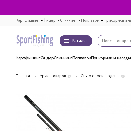
Карпфишинг
Фидер
Спиннинг
Поплавок
Прикормки и н
Каталог
Карпфишинг
Фидер
Спиннинг
Поплавок
Прикормки и насадк
Главная
Архив товаров
Снято с производства