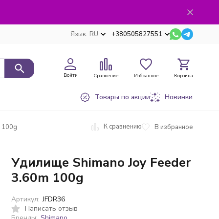
Язык:
RU
+380505827551
Войти
Сравнение
Избранное
Корзина
Товары по акции
Новинки
К сравнению
В избранное
m 100g
Удилище Shimano Joy Feeder
3.60m 100g
Артикул:
JFDR36
Написать отзыв
Бренды:
Shimano