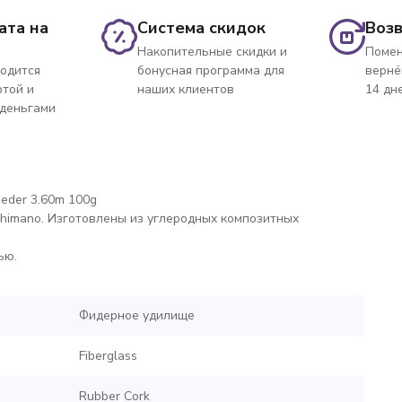
ата на
Система скидок
Возв
Накопительные скидки и
Помен
одится
бонусная программа для
вернё
ртой и
наших клиентов
14 дн
 деньгами
eder 3.60m 100g
Shimano. Изготовлены из углеродных композитных
ью.
Фидерное удилище
Fiberglass
Rubber Cork