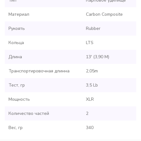
Тип
Карповое удилище
Материал
Carbon Composite
Рукоять
Rubber
Кольца
LTS
Длина
13' (3,90 M)
Транспортировочная длинна
2,05m
Тест, гр
3,5 Lb
Мощность
XLR
Количество частей
2
Вес, гр
340