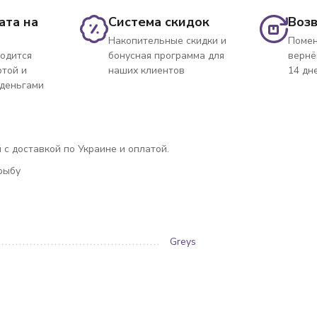
ата на
Система скидок
Возв
Накопительные скидки и
Помен
одится
бонусная программа для
вернё
ртой и
наших клиентов
14 дн
 деньгами
й с доставкой по Украине и оплатой.
 рыбу
Greys