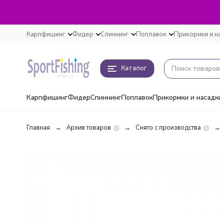
Карпфишинг
Фидер
Спиннинг
Поплавок
Прикормки и н
Каталог
Карпфишинг
Фидер
Спиннинг
Поплавок
Прикормки и насадк
Главная
Архив товаров
Снято с производства