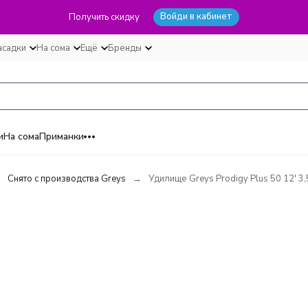
Войди в кабинет
Получить скидку
асадки
На сома
Ещё
Бренды
и
На сома
Приманки
Снято с производства Greys
Удилище Greys Prodigy Plus 50 12' 3,