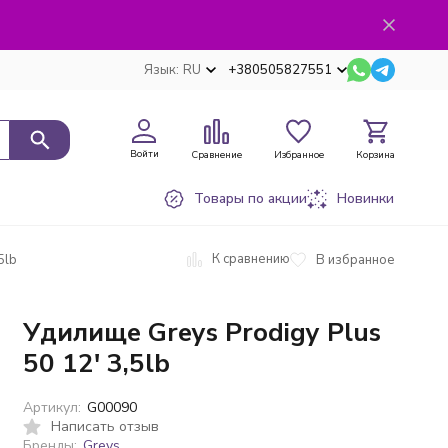
Язык:
RU
+380505827551
Войти
Сравнение
Избранное
Корзина
Товары по акции
Новинки
К сравнению
В избранное
5lb
Удилище Greys Prodigy Plus
50 12' 3,5lb
Артикул:
G00090
Написать отзыв
Бренды:
Greys