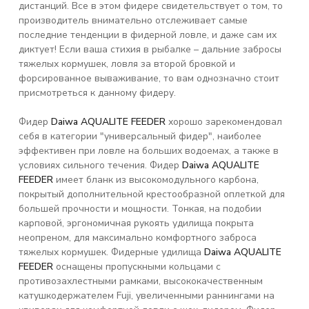
дистанций. Все в этом фидере свидетельствует о том, то
производитель внимательно отслеживает самые
последние тенденции в фидерной ловле, и даже сам их
диктует! Если ваша стихия в рыбалке – дальние забросы
тяжелых кормушек, ловля за второй бровкой и
форсированное вываживание, то вам однозначно стоит
присмотреться к данному фидеру.
Фидер
Daiwa AQUALITE FEEDER
хорошо зарекомендовал
себя в категории "универсальный фидер", наиболее
эффективен при ловле на больших водоемах, а также в
условиях сильного течения. Фидер
Daiwa AQUALITE
FEEDER
имеет бланк из высокомодульного карбона,
покрытый дополнительной крестообразной оплеткой для
большей прочности и мощности. Тонкая, на подобии
карповой, эргономичная рукоять удилища покрыта
неопреном, для максимально комфортного заброса
тяжелых кормушек. Фидерные удилища
Daiwa AQUALITE
FEEDER
оснащены пропускными кольцами с
противозахлестными рамками, высококачественным
катушкодержателем Fuji, увеличенными раннингами на