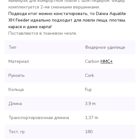
квиверах для комфортной ловли с шок-лидером. Фидер
комплектуется 2-мя сменными вершинками.
Подводя итог можно констатировать, то Daiwa Aqualite
XH Feeder идеально подходит для ловли леща, плотвы,
карася и даже карпа!
Поставляются в тканевом чехле.
Тип
Фидерное удилище
Материал
Carbon
HMC+
Рукоять
Cork
Кольца
Fuji
Длина
3,9 m
Транспортировочная длинна
1,37 m
Тест, гр
180