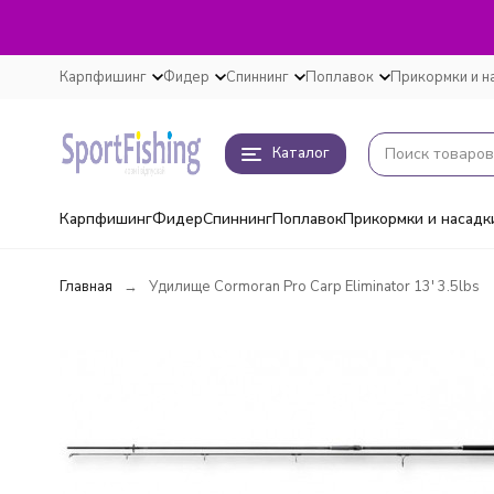
Карпфишинг
Фидер
Спиннинг
Поплавок
Прикормки и н
Каталог
Карпфишинг
Фидер
Спиннинг
Поплавок
Прикормки и насадк
Главная
Удилище Cormoran Pro Carp Eliminator 13' 3.5lbs