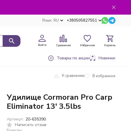
Язык:
RU
+380505827551
Войти
Сравнение
Избранное
Корзина
Товары по акции
Новинки
К сравнению
В избранное
Удилище Cormoran Pro Carp
Eliminator 13' 3.5lbs
Артикул:
20-635390
Написать отзыв
Бренды: