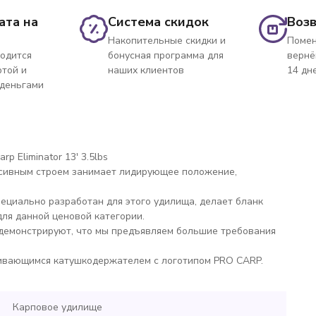
ата на
Система скидок
Возв
Накопительные скидки и
Помен
одится
бонусная программа для
вернё
ртой и
наших клиентов
14 дн
 деньгами
 Eliminator 13' 3.5lbs
ссивным строем занимает лидирующее положение,
ециально разработан для этого удилища, делает бланк
для данной ценовой категории.
 демонстрируют, что мы предъявляем большие требования
чивающимся катушкодержателем с логотипом PRO CARP.
Карповое удилище