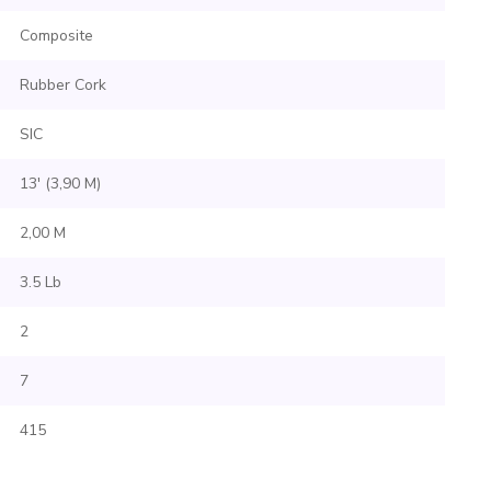
Composite
Rubber Cork
SIC
13' (3,90 M)
2,00 M
3.5 Lb
2
7
415