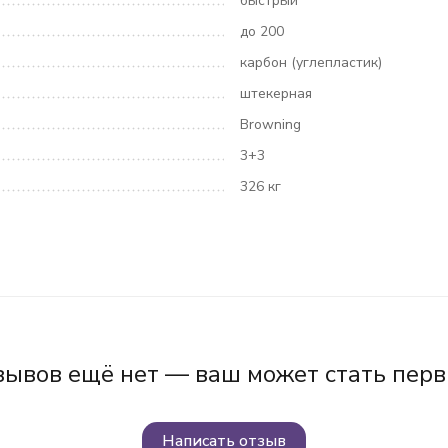
быстрый
до 200
карбон (углепластик)
штекерная
Browning
3+3
326 кг
зывов ещё нет — ваш может стать перв
Написать отзыв