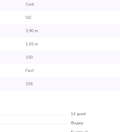
Cork
SIC
3,90 m
1,65 m
150
Fast
326
14 дней
Фидер