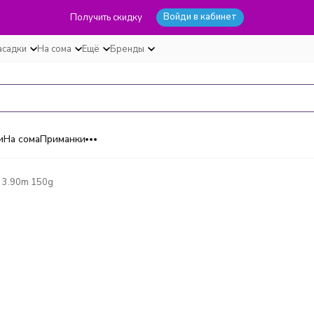
Войди в кабинет
Получить скидку
асадки
На сома
Ещё
Бренды
и
На сома
Приманки
e 3.90m 150g