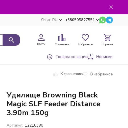
Язык:
RU
+380505827551
Войти
Сравнение
Избранное
Корзина
Товары по акции
Новинки
К сравнению
В избранное
Удилище Browning Black
Magic SLF Feeder Distance
3.90m 150g
Артикул:
12210390