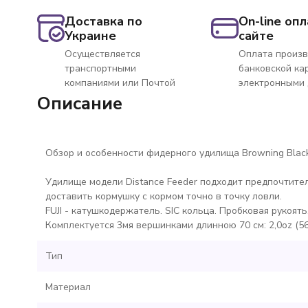
Доставка по
On-line опл
Украине
сайте
Осуществляется
Оплата произв
транспортными
банковской ка
компаниями или Почтой
электронными
Описание
Обзор и особенности фидерного удилища
Browning Blac
Удилище модели Distance Feeder подходит предпочтител
доставить кормушку с кормом точно в точку ловли.
FUJI - катушкодержатель. SIC кольца. Пробковая рукоять
Комплектуется 3мя вершинками длинною 70 см: 2,0oz (56гр)
Тип
Материал