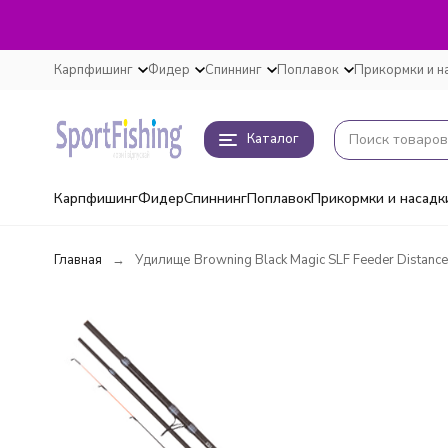
Карпфишинг
Фидер
Спиннинг
Поплавок
Прикормки и н
Каталог
Карпфишинг
Фидер
Спиннинг
Поплавок
Прикормки и насадк
Главная
Удилище Browning Black Magic SLF Feeder Distanc