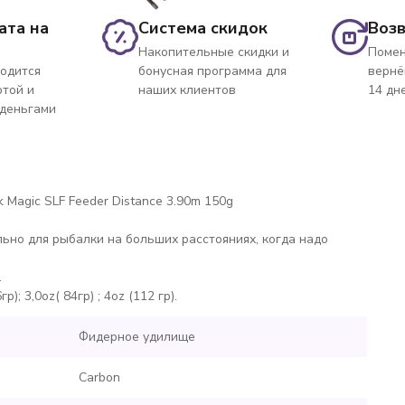
ата на
Система скидок
Возв
Накопительные скидки и
Помен
одится
бонусная программа для
вернё
ртой и
наших клиентов
14 дн
 деньгами
k Magic SLF Feeder Distance 3.90m 150g
ьно для рыбалки на больших расстояниях, когда надо
.
; 3,0oz( 84гр) ; 4oz (112 гр).
Фидерное удилище
Carbon