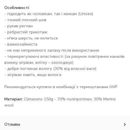
Особливості:
- підходить як чоловікам, так і жінкам (Unisex)
- тонкий плоский шов
- рукав реглан
- ребристий трикотаж
- м'яка шерсть, не колеться
- важкозаймиста
- не має неприємного запаху після використання
- терморегулюючі властивості (за рахунок повітряних каналів
взимку зігріває, влітку – охолоджує)
- добре поглинає вологу (30% від власної ваги)
- зігріває навіть, якщо волога
Рекомендується купляти в комбінації з термоштанами JWP
Матеріал:
Climasens 150g - 70% поліпропілен, 30% Merino
wool
Отзывы