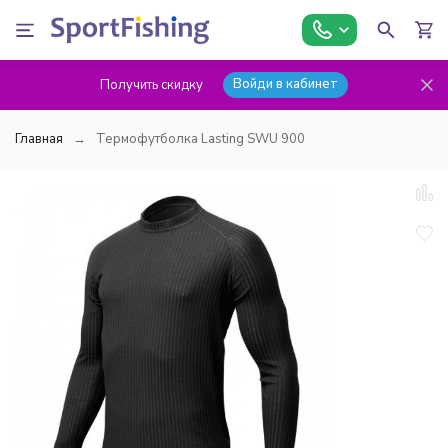
Войди в кабинет
Получить скидку
Главная
Термофутболка Lasting SWU 900