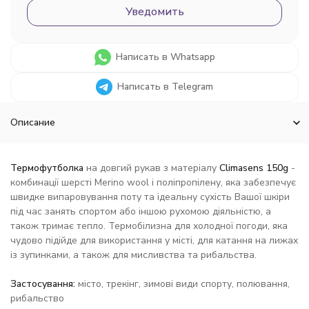
Уведомить
Написать в Whatsapp
Написать в Telegram
Описание
Термофутболка
на довгий рукав з матеріалу
Climasens 150g
-
комбинації шерсті Merino wool і поліпропілену, яка забезпечує
швидке випаровування поту та ідеальну сухість Вашої шкіри
під час занять спортом або іншою рухомою діяльністю, а
також тримає тепло. Термобілизна для холодної погоди, яка
чудово підійде для використання у місті, для катання на лижах
із зупинками, а також для мисливства та рибальства.
Застосування:
місто, трекінг, зимові види спорту, полювання,
рибальство