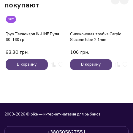
покупают
хит
Груз Технокарп IN-LINE Пуля
Силиконовая трубка Carpio
60-160 гр
Silicone tube 2.1mm
63,30
грн.
106
грн.
В корзину
В корзину
2009-2026 © pike — интернет-магазин для рыбаков
+380505827551