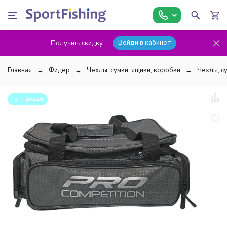
Войди в кабинет
Получить скидку
Главная
Фидер
Чехлы, сумки, ящики, коробки
Чехлы, с
топ продаж