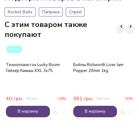
Rocket Baits
Паприка
Спрей
C этим товаром также
покупают
гейзер
Технопланктон Lucky Boom
Бойлы Richworth Liver Jam
Гейзер Камыш XXL 3х75
Pepper 20mm 1kg
40
грн.
381
грн.
49
грн.
-18%
545
грн.
-30%
В корзину
В корзину