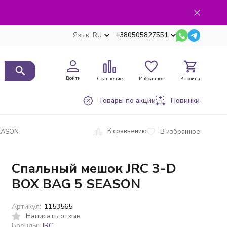
Язык:
RU
+380505827551
Войти
Сравнение
Избранное
Корзина
Товары по акции
Новинки
К сравнению
В избранное
SEASON
Спальный мешок JRC 3-D
BOX BAG 5 SEASON
Артикул:
1153565
Написать отзыв
Бренды:
JRC