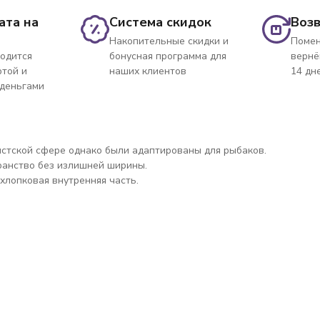
ата на
Система скидок
Возв
Накопительные скидки и
Помен
одится
бонусная программа для
вернё
ртой и
наших клиентов
14 дн
 деньгами
истской сфере однако были адаптированы для рыбаков.
ранство без излишней ширины.
лопковая внутренняя часть.