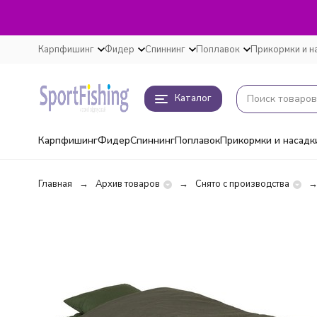
Карпфишинг
Фидер
Спиннинг
Поплавок
Прикормки и н
Каталог
Карпфишинг
Фидер
Спиннинг
Поплавок
Прикормки и насадк
Главная
Архив товаров
Снято с производства