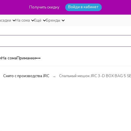
Войди в кабинет
Получить скидку
асадки
На сома
Ещё
Бренды
и
На сома
Приманки
Снято с производства JRC
Спальный мешок JRC 3-D BOX BAG 5 