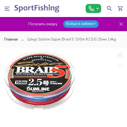
Войди в кабинет
Получить скидку
Главная
Шнур Sunline Super Braid 5 150m #2.5/0.25мм 14kg