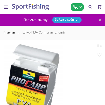
Войди в кабинет
Получить скидку
Главная
Шнур ПВА Cormoran толстый