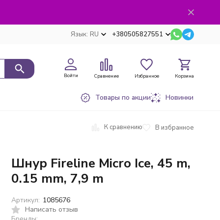
Язык:
RU
+380505827551
Войти
Сравнение
Избранное
Корзина
Товары по акции
Новинки
К сравнению
В избранное
Шнур Fireline Micro Ice, 45 m,
0.15 mm, 7,9 m
Артикул:
1085676
Написать отзыв
Бренды: