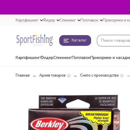
Карпфишинг
Фидер
Спиннинг
Поплавок
Прикормки и н
Каталог
Карпфишинг
Фидер
Спиннинг
Поплавок
Прикормки и насадк
Главная
Архив товаров
Снято с производства