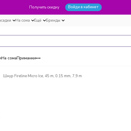
Войди в кабинет
Получить скидку
асадки
На сома
Ещё
Бренды
и
На сома
Приманки
Шнур Fireline Micro Ice, 45 m, 0.15 mm, 7,9 m