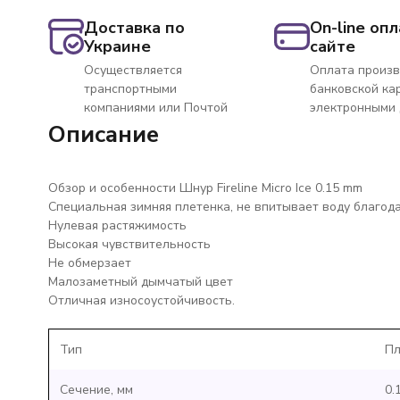
Доставка по
On-line опл
Украине
сайте
Осуществляется
Оплата произв
транспортными
банковской ка
компаниями или Почтой
электронными
Описание
Обзор и особенности Шнур Fireline Micro Ice 0.15 mm
Специальная зимняя плетенка, не впитывает воду благод
Нулевая растяжимость
Высокая чувствительность
Не обмерзает
Малозаметный дымчатый цвет
Отличная износоустойчивость.
Тип
Пл
Сечение, мм
0.