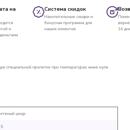
ата на
Система скидок
Возв
Накопительные скидки и
Помен
одится
бонусная программа для
вернё
ртой и
наших клиентов
14 дн
 деньгами
аря специальной пропитке при температурах ниже нуля.
етеный шнур
15