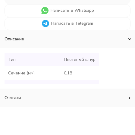
Написать в Whatsapp
Написать в Telegram
Описание
Тип
Плетеный шнур
Сечение (мм)
0,18
Размотка (м)
135
Отзывы
Разрывная нагрузка (кг)
12,3
Цвет
Зеленый