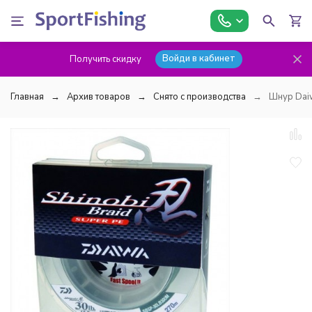
Войди в кабинет
Получить скидку
Главная
Архив товаров
Снято с производства
Шнур Daiw