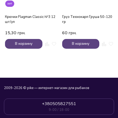
хит
Крючки Flagman Classic №3 12
Груз Технокарп Груша 50-120
шт/уп
гр
15,30
грн.
60
грн.
В корзину
В корзину
2009-2026 © pike — интернет-магазин для рыбаков
+380505827551
9-00 / 18-00