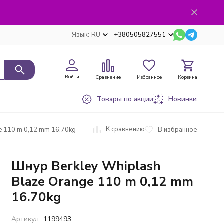
Язык:
RU
+380505827551
Войти
Сравнение
Избранное
Корзина
Товары по акции
Новинки
К сравнению
В избранное
e 110 m 0,12 mm 16.70kg
Шнур Berkley Whiplash
Blaze Orange 110 m 0,12 mm
16.70kg
Артикул:
1199493