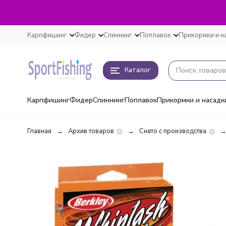
Карпфишинг
Фидер
Спиннинг
Поплавок
Прикормки и н
Каталог
Карпфишинг
Фидер
Спиннинг
Поплавок
Прикормки и насадк
Главная
Архив товаров
Снято с производства