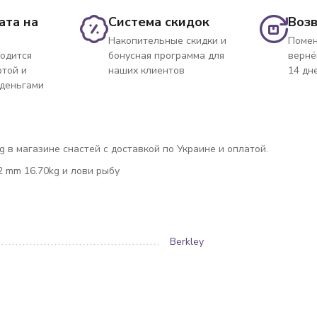
ата на
Система скидок
Возв
Накопительные скидки и
Помен
одится
бонусная программа для
вернё
ртой и
наших клиентов
14 дн
 деньгами
g в магазине снастей с доставкой по Украине и оплатой.
2 mm 16.70kg и лови рыбу
Berkley