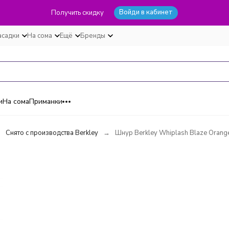
Войди в кабинет
Получить скидку
асадки
На сома
Ещё
Бренды
и
На сома
Приманки
Снято с производства Berkley
Шнур Berkley Whiplash Blaze Orang