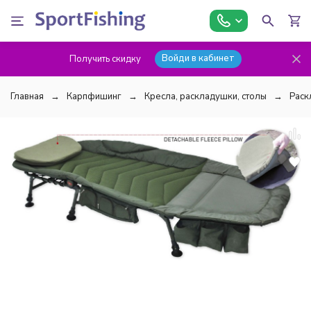
Войди в кабинет
Получить скидку
Главная
Карпфишинг
Кресла, раскладушки, столы
Раск