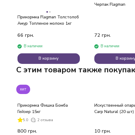
Черпак Flagman
Прикормка Flagman Толстолоб
Амур Топленое молоко 1кг
66
грн.
72
грн.
В наличии
В наличии
В корзину
В корзин
C этим товаром также покупа
хит
Прикормка Фишка Бомба
Искуственный опар
Гейзер 15кг
Carp Natural (20 шт)
5.0
2 отзыва
800
грн.
10
грн.