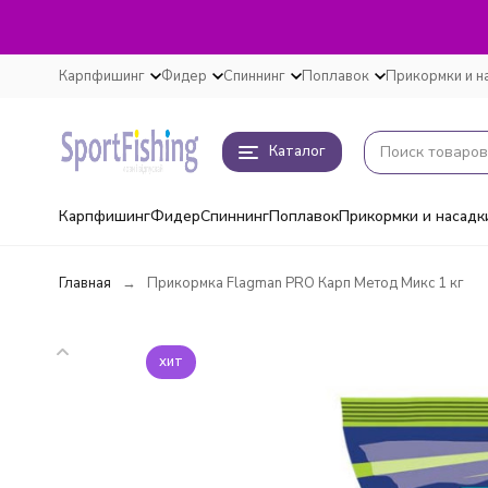
Карпфишинг
Фидер
Спиннинг
Поплавок
Прикормки и н
Каталог
Карпфишинг
Фидер
Спиннинг
Поплавок
Прикормки и насадк
Главная
Прикормка Flagman PRO Карп Метод Микс 1 кг
хит