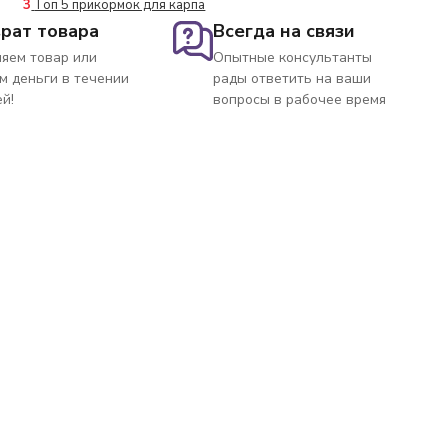
3
Топ 5 прикормок для карпа
рат товара
Всегда на связи
яем товар или
Опытные консультанты
м деньги в течении
рады ответить на ваши
ей!
вопросы в рабочее время