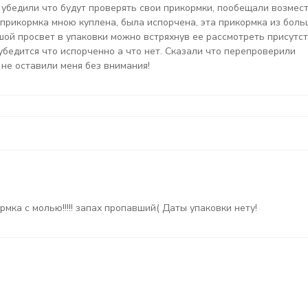
, убедили что будут проверять свои прикормки, пообещали возмес
 прикормка мною куплена, была испорчена, эта прикормка из бол
шой просвет в упаковки можно встряхнув ее рассмотреть присутс
 убедится что испорченно а что нет. Сказали что перепроверили
 не оставили меня без внимания!
мка с молью!!!!! запах пропавший( Даты упаковки нету!