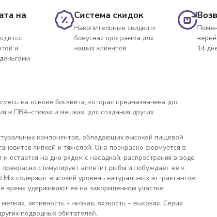
ата на
Система скидок
Возв
Накопительные скидки и
Помен
одится
бонусная программа для
вернё
ртой и
наших клиентов
14 дн
 деньгами
 смесь на основе бисквита, которая предназначена для
я в ПВА-стиках и мешках, для создания других
натуральных компонентов, обладающих высокой пищевой
ановится липкой и тяжелой. Она прекрасно формуется в
и остается на дне рядом с насадкой, распространяя в воде
 прекрасно стимулирует аппетит рыбы и побуждает ее к
d Mix содержит высокий уровень натуральных аттрактантов,
е время удерживают ее на закормленном участке.
мелкая, активность – низкая, вязкость – высокая. Серия
других подводных обитателей.