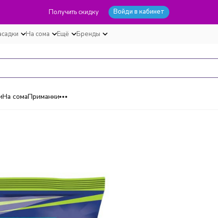
Войди в кабинет
Получить скидку
асадки
На сома
Ещё
Бренды
и
На сома
Приманки