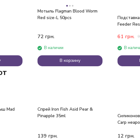
Мотыль Flagman Blood Worm
Red size-L 50pcs
Подставка
Feeder Res
угла
72
грн.
61
грн.
9
В наличии
В налич
у
В корзину
ют
ыш Mad
Спрей Iron Fish Asid Pear &
Pinapple 35ml
Силиконов
Carp неар
светонако
139
грн.
12
грн.