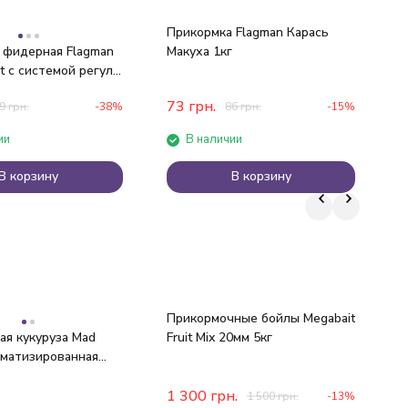
Прикормка Flagman Карась
К
 фидерная Flagman
Макуха 1кг
W
t с системой регул.
73
грн.
9
грн.
-38%
86
грн.
-15%
ии
В наличии
В корзину
В корзину
Прикормочные бойлы Megabait
П
ая кукуруза Mad
Fruit Mix 20мм 5кг
у
оматизированная
пительная (16 шт)
1 300
грн.
1 500
грн.
-13%