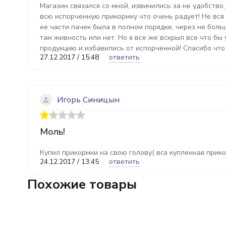
Магазин связался со мной, извинились за не удобство
всю испорченную прикормку что очень радует! Не вся
ее части пачек была в полном порядке, через не боль
там живность или нет. Но я все же вскрыл все что бы
продукцию и избавились от испорченной! Спасибо что
27.12.2017 / 15:48
ответить
Игорь Синицын
Моль!
Купил прикормки на свою голову( вся купленная прикор
24.12.2017 / 13:45
ответить
Похожие товары