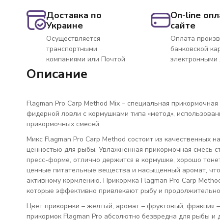
Доставка по
On-line опл
Украине
сайте
Осуществляется
Оплата произв
транспортными
банковской ка
компаниями или Почтой
электронными
Описание
Flagman Pro Carp Method Mix – специальная прикормочная
фидерной ловли с кормушками типа «метод», использовани
прикормочных смесей.
Микс Flagman Pro Carp Method состоит из качественных 
ценностью для рыбы. Увлажненная прикормочная смесь ст
пресс-форме, отлично держится в кормушке, хорошо тонет 
ценные питательные вещества и насыщенный аромат, что
активному кормлению. Прикормка Flagman Pro Carp Metho
которые эффективно привлекают рыбу и продолжительно
Цвет прикормки – желтый, аромат – фруктовый, фракция – 
прикормок Flagman Pro абсолютно безвредна для рыбы и 