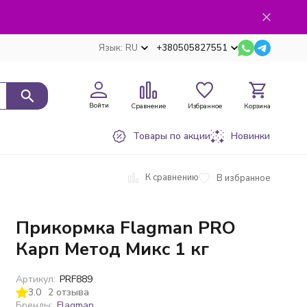
Язык:
RU
+380505827551
Войти
Сравнение
Избранное
Корзина
Товары по акции
Новинки
К сравнению
В избранное
Прикормка Flagman PRO
Карп Метод Микс 1 кг
Артикул:
PRF889
3.0
2 отзыва
Бренды:
Flagman