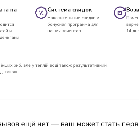
ата на
Система скидок
Возв
Накопительные скидки и
Помен
одится
бонусная программа для
вернё
ртой и
наших клиентов
14 дн
 деньгами
 інших риб, але у теплій воді також результативний.
ді також.
зывов ещё нет — ваш может стать перв