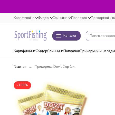
Карпфишинг
Фидер
Спиннинг
Поплавок
Прикормки и н
Каталог
Карпфишинг
Фидер
Спиннинг
Поплавок
Прикормки и насадк
Главная
Прикормка Dovit Сыр 1 кг
-100%