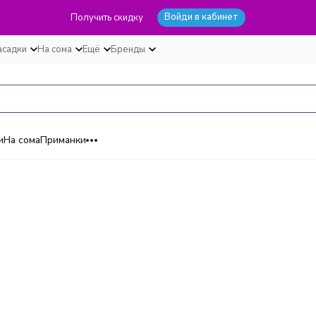
Войди в кабинет
Получить скидку
асадки
На сома
Ещё
Бренды
и
На сома
Приманки