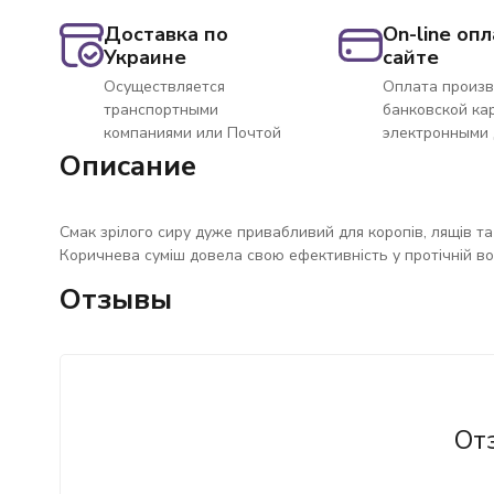
Доставка по
On-line опл
Украине
сайте
Осуществляется
Оплата произв
транспортными
банковской ка
компаниями или Почтой
электронными
Описание
Смак зрілого сиру дуже привабливий для коропів, лящів та
Коричнева суміш довела свою ефективність у протічній во
Отзывы
От