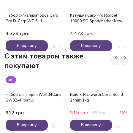
Набор сигнализаторов Carp
Катушка Carp Pro Rondel
Pro D-Carp WT 3+1
10000 SD Spod/Marker New
4 329
грн.
4 473
грн.
В корзину
В корзину
C этим товаром также
покупают
хит
Набор свингеров World4Carp
Бойлы Richworth Coral Squid
SW02-4 (баты)
24mm 1kg
912
грн.
315
грн.
450
грн.
-30%
В корзину
В корзину