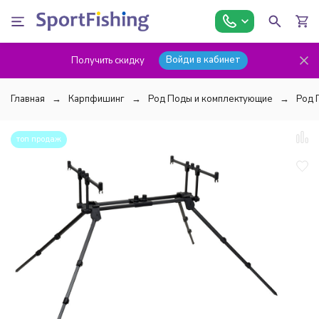
Войди в кабинет
Получить скидку
Главная
Карпфишинг
Род Поды и комплектующие
Род 
топ продаж