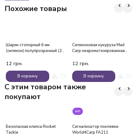
Похожие товары
Шарик стопорный 6 мм
Силиконовая кукуруза Mad
(силикон) полупрозрачный (20
Carp неароматизированная
шт.)
желтая
12
грн.
12
грн.
В корзину
В корзину
C этим товаром также
покупают
хит
Безопасная клипса Rocket
Сигнализатор поклевки
Tackle
World4Carp FA211