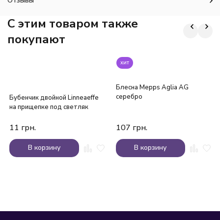
Отзывы
C этим товаром также
покупают
хит
Блесна Mepps Aglia AG
серебро
Бубенчик двойной Linneaeffe
на прищепке под светляк
11
грн.
107
грн.
В корзину
В корзину