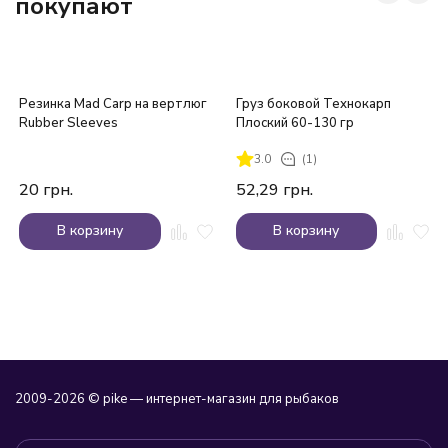
покупают
Резинка Mad Carp на вертлюг
Груз боковой Технокарп
Rubber Sleeves
Плоский 60-130 гр
3.0
(1)
20
грн.
52,29
грн.
В корзину
В корзину
2009-2026 © pike — интернет-магазин для рыбаков