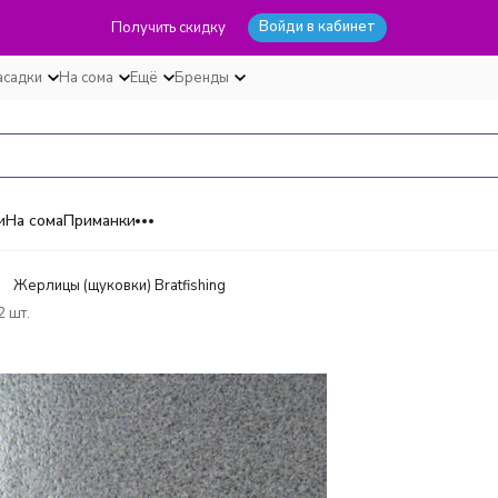
Войди в кабинет
Получить скидку
асадки
На сома
Ещё
Бренды
и
На сома
Приманки
Жерлицы (щуковки) Bratfishing
 шт.