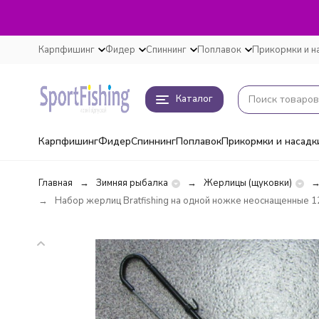
Карпфишинг
Фидер
Спиннинг
Поплавок
Прикормки и н
Каталог
Карпфишинг
Фидер
Спиннинг
Поплавок
Прикормки и насадк
Главная
Зимняя рыбалка
Жерлицы (щуковки)
Набор жерлиц Bratfishing на одной ножке неоснащенные 12