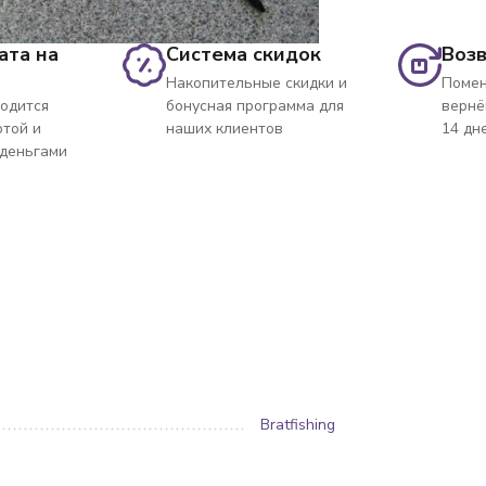
ата на
Система скидок
Возв
Накопительные скидки и
Помен
одится
бонусная программа для
вернё
ртой и
наших клиентов
14 дн
 деньгами
Bratfishing