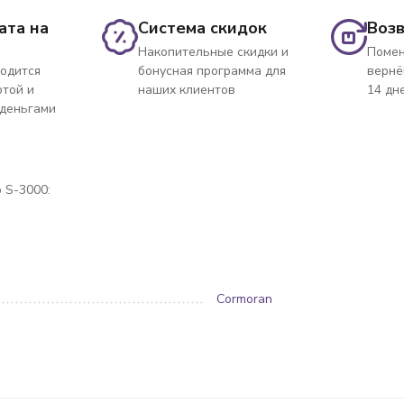
ата на
Система скидок
Возв
Накопительные скидки и
Помен
одится
бонусная программа для
вернё
ртой и
наших клиентов
14 дн
 деньгами
 S-3000:
Cormoran