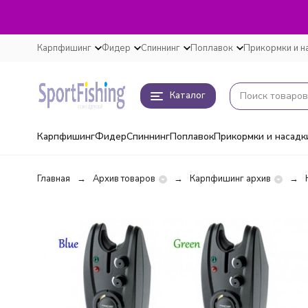
Карпфишинг
Фидер
Спиннинг
Поплавок
Прикормки и н
Каталог
Карпфишинг
Фидер
Спиннинг
Поплавок
Прикормки и насадк
Главная
Архив товаров
Карпфишинг архив