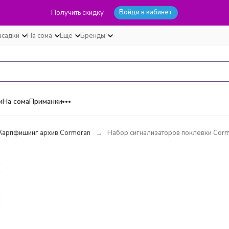
Войди в кабинет
Получить скидку
асадки
На сома
Ещё
Бренды
и
На сома
Приманки
Карпфишинг архив Cormoran
Набор сигнализаторов поклевки Corm