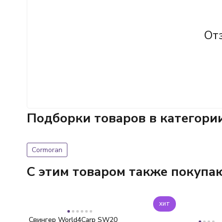
От
Подборки товаров в категори
Cormoran
C этим товаром также покупа
хит
Свингер World4Carp SW20