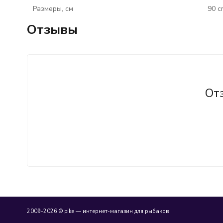
Размеры, см
90 c
Отзывы
От
2009-2026 © pike — интернет-магазин для рыбаков