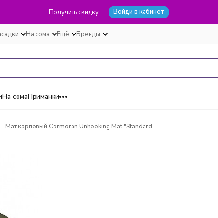
Войди в кабинет
Получить скидку
асадки
На сома
Ещё
Бренды
и
На сома
Приманки
Мат карповый Cormoran Unhooking Mat "Standard"