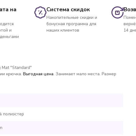
ата на
Система скидок
Возв
Накопительные скидки и
Помен
одится
бонусная программа для
вернё
ртой и
наших клиентов
14 дн
 деньгами
 Mat "Standard"
ии крючка.
Выгодная цена
. Занимает мало места. Размер
 полиэстер
n