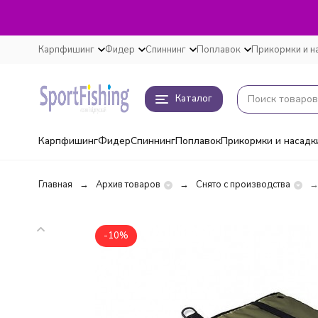
Карпфишинг
Фидер
Спиннинг
Поплавок
Прикормки и н
Каталог
Карпфишинг
Фидер
Спиннинг
Поплавок
Прикормки и насадк
Главная
Архив товаров
Снято с производства
-10%