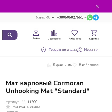
Язык:
RU
+380505827551
Войти
Сравнение
Избранное
Корзина
Товары по акции
Новинки
К сравнению
В избранное
Мат карповый Cormoran
Unhooking Mat "Standard"
Артикул:
11-11200
Написать отзыв
Бренды: