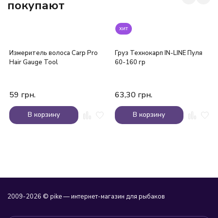
покупают
хит
Измеритель волоса Carp Pro
Груз Технокарп IN-LINE Пуля
Hair Gauge Tool
60-160 гр
59
грн.
63,30
грн.
В корзину
В корзину
2009-2026 © pike — интернет-магазин для рыбаков