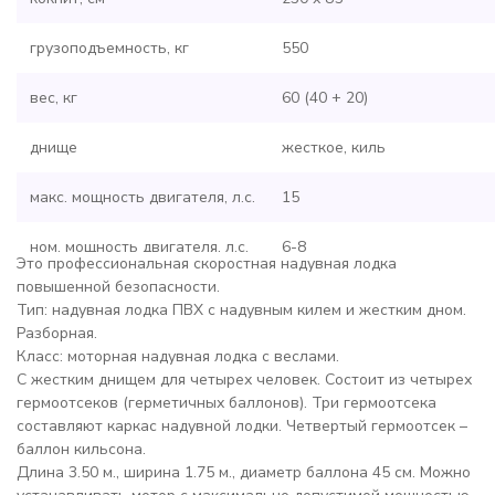
грузоподъемность, кг
550
вес, кг
60 (40 + 20)
днище
жесткое, киль
макс. мощность двигателя, л.с.
15
ном. мощность двигателя, л.с.
6-8
Это профессиональная скоростная надувная лодка
повышенной безопасности.
плотность ткани
1080/1100
Тип: надувная лодка ПВХ с надувным килем и жестким дном.
(осн.ткань/вставка) г/м2
Разборная.
Класс: моторная надувная лодка с веслами.
человеко мест
4+1
С жестким днищем для четырех человек. Состоит из четырех
гермоотсеков (герметичных баллонов). Три гермоотсека
- Лодка надувная
составляют каркас надувной лодки. Четвертый гермоотсек –
- 2 Упаковочные сумки
баллон кильсона.
- Слань днищевая/жесткое 
Длина 3.50 м., ширина 1.75 м., диаметр баллона 45 см. Можно
- 2 Стрингера