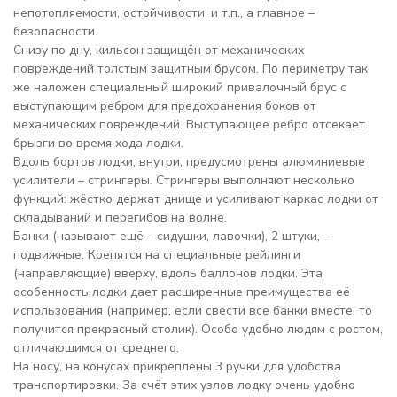
непотопляемости, остойчивости, и т.п., а главное –
безопасности.
Снизу по дну, кильсон защищён от механических
повреждений толстым защитным брусом. По периметру так
же наложен специальный широкий привалочный брус с
выступающим ребром для предохранения боков от
механических повреждений. Выступающее ребро отсекает
брызги во время хода лодки.
Вдоль бортов лодки, внутри, предусмотрены алюминиевые
усилители – стрингеры. Стрингеры выполняют несколько
функций: жёстко держат днище и усиливают каркас лодки от
складываний и перегибов на волне.
Банки (называют ещё – сидушки, лавочки), 2 штуки, –
подвижные. Крепятся на специальные рейлинги
(направляющие) вверху, вдоль баллонов лодки. Эта
особенность лодки дает расширенные преимущества её
использования (например, если свести все банки вместе, то
получится прекрасный столик). Особо удобно людям с ростом,
отличающимся от среднего.
На носу, на конусах прикреплены 3 ручки для удобства
транспортировки. За счёт этих узлов лодку очень удобно