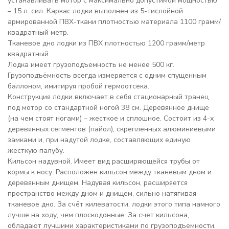
устанавливать мотор с максимально допустимой мощностью
- 2 Сиденья
– 15 л. сил. Каркас лодки выполнен из 5-тислойной
Комплектация
- 5-литровый ножной насос
армированной ПВХ-ткани плотностью материала 1100 грамм/
- 2 весла
квадратный метр.
- Ремонтный комплект
Тканевое дно лодки из ПВХ плотностью 1200 грамм/метр
- Техпаспорт с гарантийным
квадратный.
- Сертификат малого судна
Лодка имеет грузоподъемность не менее 500 кг.
(полный пакет документов д
Грузоподъёмность всегда измеряется с одним спущенным
баллоном, имитируя пробой гермоотсека.
гарантия
5 лет полная (весла и насос 
Конструкция лодки включает в себя стационарный транец
под мотор со стандартной ногой 38 см. Деревянное днище
(на чем стоят ногами) – жесткое и сплошное. Состоит из 4-х
деревянных сегментов (пайол), скрепленных алюминиевыми
замками и, при надутой лодке, составляющих единую
жесткую палубу.
Кильсон надувной. Имеет вид расширяющейся трубы от
кормы к носу. Расположен кильсон между тканевым дном и
деревянным днищем. Надувая кильсон, расширяется
пространство между дном и днищем, сильно натягивая
тканевое дно. За счёт килеватости, лодки этого типа намного
лучше на ходу, чем плоскодонные. За счет кильсона,
обладают лучшими характеристиками по грузоподъемности,