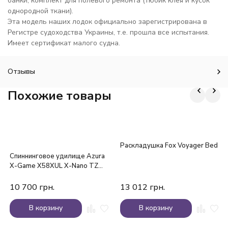
банки, комплект для полевого ремонта (тюбик клея и кусок
однородной ткани).
Эта модель наших лодок официально зарегистрирована в
Регистре судоходства Украины, т.е. прошла все испытания.
Имеет сертификат малого судна.
Отзывы
Похожие товары
Раскладушка Fox Voyager Bed
Спиннинговое удилище Azura
X-Game X58XUL X-Nano TZ
1.73м 0.1-1г
10 700
грн.
13 012
грн.
В корзину
В корзину