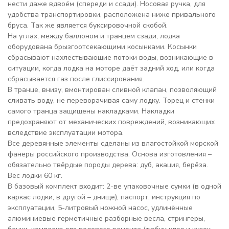
нести даже вдвоём (спереди и ссади). Носовая ручка, для
удобства транспортировки, расположена ниже привального
бруса. Так же является буксировочной скобой.
На углах, между баллоном и транцем сзади, лодка
оборудована брызгоотсекающими косынками. Косынки
сбрасывают нахлестывающие потоки воды, возникающие в
ситуации, когда лодка на моторе даёт задний ход, или когда
сбрасывается газ после глиссирования.
В транце, внизу, вмонтирован сливной клапан, позволяющий
сливать воду, не переворачивая саму лодку. Торец и стенки
самого транца защищены накладками. Накладки
предохраняют от механических повреждений, возникающих
вследствие эксплуатации мотора.
Все деревянные элементы сделаны из влагостойкой морской
фанеры российского производства. Основа изготовления –
обязательно твёрдые породы дерева: дуб, акация, берёза.
Вес лодки 60 кг.
В базовый комплект входит: 2-ве упаковочные сумки (в одной
каркас лодки, в другой – днище), паспорт, инструкция по
эксплуатации, 5-литровый ножной насос, удлинённые
алюминиевые герметичные разборные весла, стрингеры,