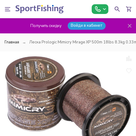
Войди в кабинет
Получить скидку
Главная
Леска Prologic Mimicry Mirage XP 500m 18lbs 8.3kg 0.3