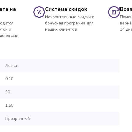
ата на
Система скидок
Возв
Накопительные скидки и
Помен
одится
бонусная программа для
вернё
ртой и
наших клиентов
14 дн
 деньгами
Леска
0.10
30
1.55
Прозрачный