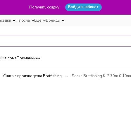
Войди в кабинет
Получить скидку
асадки
На сома
Ещё
Бренды
и
На сома
Приманки
Снято с производства Bratfishing
Леска Bratfishing K-2 30m 0,10m