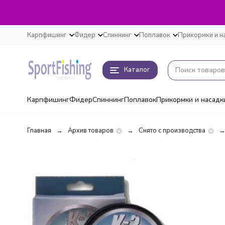
Карпфишинг
Фидер
Спиннинг
Поплавок
Прикормки и н
Каталог
Карпфишинг
Фидер
Спиннинг
Поплавок
Прикормки и насадк
Главная
Архив товаров
Снято с производства