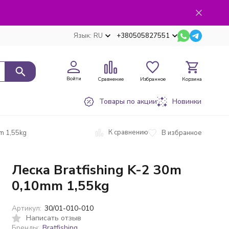
Язык:
RU
+380505827551
Войти
Сравнение
Избранное
Корзина
Товары по акции
Новинки
К сравнению
В избранное
m 1,55kg
Леска Bratfishing K-2 30m
0,10mm 1,55kg
Артикул:
30/01-010-010
Написать отзыв
Бренды:
Bratfishing