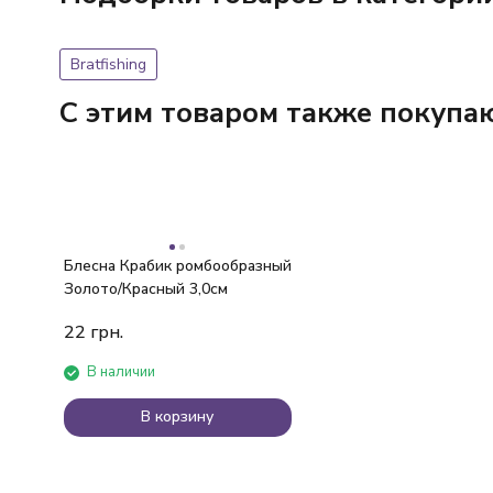
Bratfishing
C этим товаром также покупа
Блесна Крабик ромбообразный
Золото/Красный 3,0см
22
грн.
В наличии
В корзину