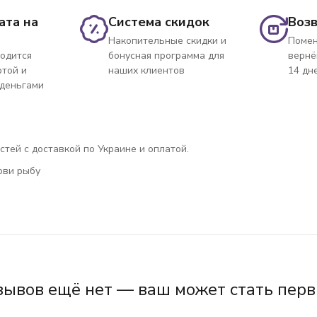
ата на
Система скидок
Возв
Накопительные скидки и
Помен
одится
бонусная программа для
вернё
ртой и
наших клиентов
14 дн
 деньгами
астей с доставкой по Украине и оплатой.
лови рыбу
зывов ещё нет — ваш может стать перв