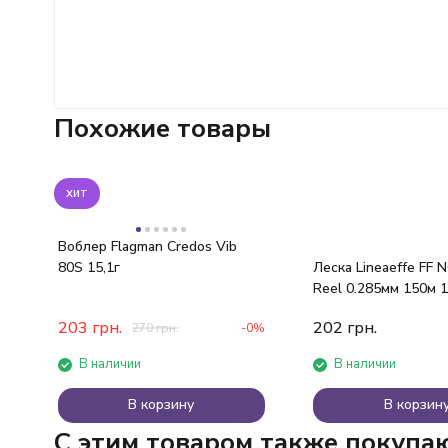
Похожие товары
хит
Воблер Flagman Credos Vib
80S 15,1г
Леска Lineaeffe FF NO
Reel 0.285мм 150м 1
(серая)
203
грн.
202
грн.
270
грн.
-0%
В наличии
В наличии
В корзину
В корзин
C этим товаром также покупа