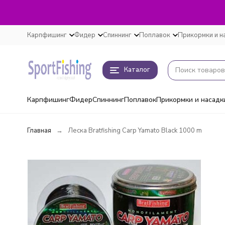
Карпфишинг
Фидер
Спиннинг
Поплавок
Прикормки и н
Каталог
Карпфишинг
Фидер
Спиннинг
Поплавок
Прикормки и насадк
Главная
Леска Bratfishing Carp Yamato Black 1000 m