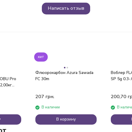
Написать отзыв
хит
Флюорокарбон Azura Sawada
Воблер FLAG
BU Pro
FC 30m
SP 5g 0.3-
2,00кг
207
грн.
200,70
гр
В наличии
В налич
у
В корзину
ют