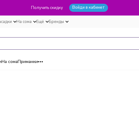
Войди в кабинет
Получить скидку
асадки
На сома
Ещё
Бренды
и
На сома
Приманки