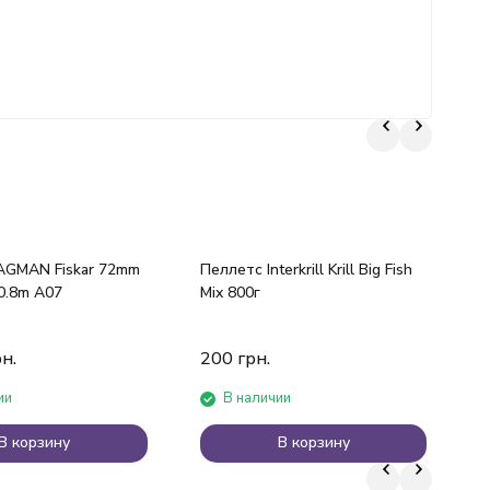
MAN Fiskar 72mm
Пеллетс Interkrill Krill Big Fish
Л
.0.8m A07
Mix 800г
0
н.
200
грн.
ии
В наличии
В корзину
В корзину