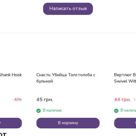
Написать отзыв
Shank Hook
Снасть Убийца Толстолоба с
Вертлюг Br
булькой
Swivel Wit
45
грн.
44
грн.
-40%
5
В наличии
В налич
у
В корзину
ют