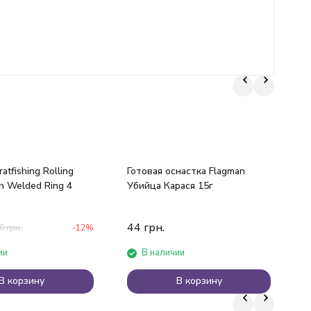
atfishing Rolling
Готовая оснастка Flagman
h Welded Ring 4
Убийца Карася 15г
П
S
1
44
грн.
0
грн.
-12%
ии
В наличии
В корзину
В корзину