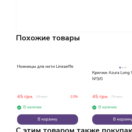
Похожие товары
Ножницы для нити Lineaeffe
Крючки Azura Long 
№3/0
45
грн.
45
грн.
50
грн.
-10%
75
грн.
В наличии
В наличии
В корзину
В корзин
C этим товаром также покупа