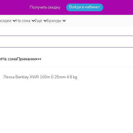
Войди в кабинет
Получить скидку
асадки
На сома
Ещё
Бренды
и
На сома
Приманки
Леска Berkley XWR 100m 0.25mm 4.8 kg