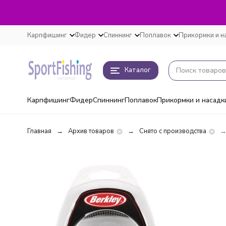
Карпфишинг
Фидер
Спиннинг
Поплавок
Прикормки и н
Каталог
Карпфишинг
Фидер
Спиннинг
Поплавок
Прикормки и насадк
Главная
Архив товаров
Снято с производства