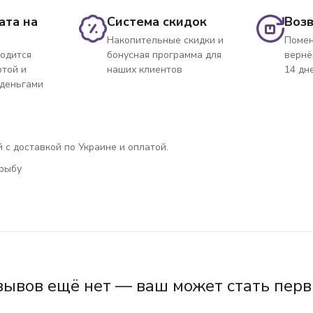
ата на
Система скидок
Возв
Накопительные скидки и
Помен
одится
бонусная программа для
вернё
ртой и
наших клиентов
14 дн
 деньгами
 с доставкой по Украине и оплатой.
 рыбу
зывов ещё нет — ваш может стать перв