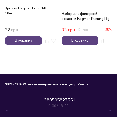
Крючки Flagman F-59 №8
10шт
Набор для фидерной
оснастки Flagman Running Rig
Set
32
грн.
33
грн.
51
грн.
-35%
В корзину
В корзину
2009-2026 © pike — интернет-магазин для рыбаков
+380505827551
9-00 / 18-00