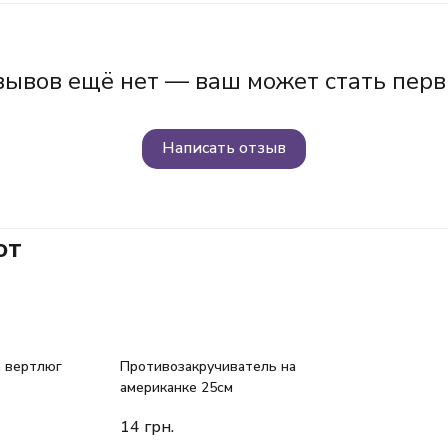
зывов ещё нет — ваш может стать перв
Написать отзыв
ют
а вертлюг
Противозакручиватель на
американке 25см
14
грн.