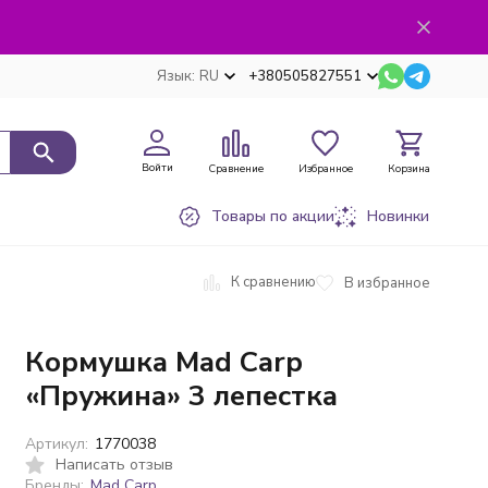
Язык:
RU
+380505827551
Войти
Сравнение
Избранное
Корзина
Товары по акции
Новинки
К сравнению
В избранное
Кормушка Mad Carp
«Пружина» 3 лепестка
Артикул:
1770038
Написать отзыв
Бренды:
Mad Carp