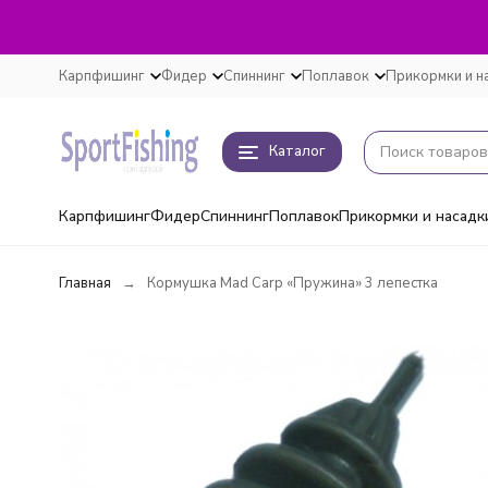
Карпфишинг
Фидер
Спиннинг
Поплавок
Прикормки и н
Каталог
Карпфишинг
Фидер
Спиннинг
Поплавок
Прикормки и насадк
Главная
Кормушка Mad Carp «Пружина» 3 лепестка