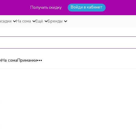
Войди в кабинет
Получить скидку
асадки
На сома
Ещё
Бренды
и
На сома
Приманки