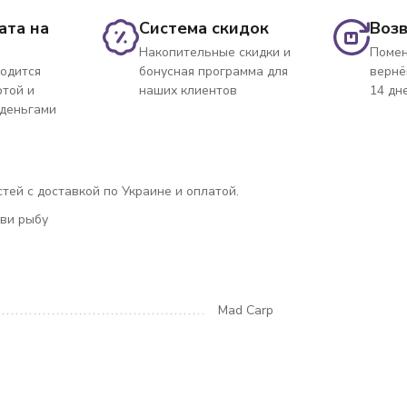
ата на
Система скидок
Возв
Накопительные скидки и
Помен
одится
бонусная программа для
вернё
ртой и
наших клиентов
14 дн
 деньгами
тей с доставкой по Украине и оплатой.
ови рыбу
Mad Carp