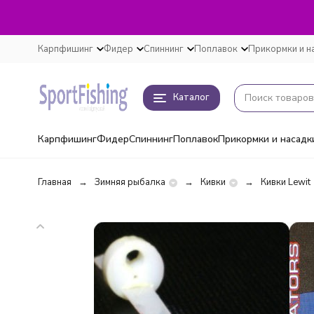
Карпфишинг
Фидер
Спиннинг
Поплавок
Прикормки и н
Каталог
Карпфишинг
Фидер
Спиннинг
Поплавок
Прикормки и насадк
Главная
Зимняя рыбалка
Кивки
Кивки Lewit