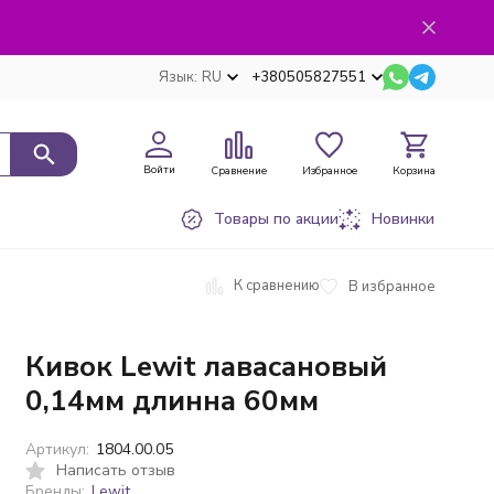
Язык:
RU
+380505827551
Войти
Сравнение
Избранное
Корзина
Товары по акции
Новинки
К сравнению
В избранное
Кивок Lewit лавасановый
0,14мм длинна 60мм
Артикул:
1804.00.05
Написать отзыв
Бренды:
Lewit