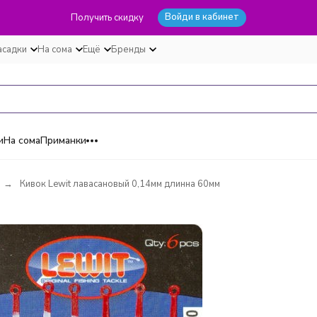
Войди в кабинет
Получить скидку
асадки
На сома
Ещё
Бренды
и
На сома
Приманки
Кивок Lewit лавасановый 0,14мм длинна 60мм