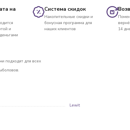
ата на
Система скидок
Возв
Накопительные скидки и
Помен
одится
бонусная программа для
вернё
ртой и
наших клиентов
14 дн
 деньгами
и подходят для всех
ыболовов.
Lewit