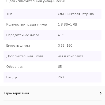
C для исключительной укладки лески.
Тип
Спиннинговая катушка
Количество подшипников
1 S SS+1 RB
Передаточное число
4.6:1
Емкость шпули
0,25- 160
Дополнительная шпуля
нет в комплекте
Оборот, см
65
Вес, гр
260
Характеристики