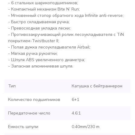
- 6 стальных шарикоподшипников;
- Компактный механизм Bite N’ Run;
- Мгновенный стопор обратного хода Infinite anti-reverse;
- Быстро складываемая ручка;
- Превосходная укладка лески;
- Противозакручивающий ролик лесоукладывателя с TiN
покрытием-Twistbuster II;
- Полая дужка лесоукладывателя Airbail;
- Мягкая ручка рукоятки;
- Шпуля ABS увеличенного диаметра;
- Запасная алюминиевая шпуля.
Тип
Катушка с бейтраннером
Количество подшипников
6+1
Передаточное число
4.6:1
Емкость шпули
0.40mm/230 m